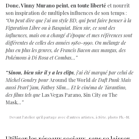
Donc, Vinny Murano peint, en toute liberté
et nourrit
son inspiration de multiples influences de son temps :
“On peut dire que j’ai un style BD, qui peut faire penser à la
Figuration Libre ou à Basquiat. Bien sûr, ce sont des
influences, mais on a changé d’époque et mes références sont
différentes de celles des années 1980-1990. On mélange de
plus en plus les genres, de Francis Bacon aux mangas, des
Pokémons à Di Rosa et Combas…”
“Sinon, bien sûr il y a les clips
, j’ai été marqué par celui de
Michel Gondry pour
Around the World
de Daft Punk Mais
aussi Pearl Jam, Fatboy Slim… Et le cinéma de Tarantino,
des films tels que
Las Vegas Parano
,
Sin City
ou
The
Mask
…”
Devant l’atelier qu’il partage avec d’autres artistes, à Sète. photo Ph.-M.
Utiliser les réseaux sociaux, sans se laisser