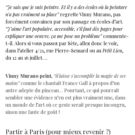
“Je sais que je suis peintre. Et il y a des écoles où la peinture
n’a pas vraiment sa place”
regrette Vinny Murano, pas
forcément convaincu par son passage en écoles d’art.
“J’aime l’art populaire, accessible, s’il faut dix pages pour
expliquer une oeuvre, ça me pose un problème”
commente-
t-il. Alors si vous passez par Sète, allez donc le voir,
dans l’atelier 4/21, rue Pierre-Semard ou au
Petit Lieu
,
du 12 au 16 juillet….
Vinny Murano peint
,
“il laisse s’accomplir la magie de ses
mains”
comme le chantait France Gall à propos d’un
autre adepte du pinceau… Pourtant, ce qui pourrait
sembler une évidence n’en est plus vraiment une, dans
un monde de l’art où ce geste serait presque incongru,
sinon une faute de goût !
Partir à Paris (pour mieux revenir ?)