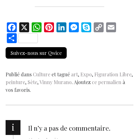
F
X
W
Pi
Li
M
S
C
E
ac
h
nt
n
es
k
o
m
S
e
at
er
k
se
y
p
ai
h
Suivez-nous sur Qwice
b
s
es
e
n
p
y
l
ar
o
A
t
dI
g
e
Li
e
o
p
n
er
n
Publié dans
Culture
et tagué
art
,
Expo
,
Figuration Libre
,
peinture
,
Sète
,
Vinny Murano
. Ajoutez
ce permalien
à
k
p
k
vos favoris.
i
Il n’y a pas de commentaire.