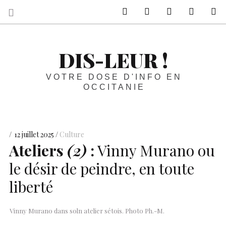
sur Facebook
sur Twitter
Contactez-nous 
Notre ph
R
DIS-LEUR !
VOTRE DOSE D'INFO EN
OCCITANIE
12 juillet 2025
Culture
Ateliers
(2)
:
Vinny Murano ou
le désir de peindre, en toute
liberté
Vinny Murano dans soln atelier sétois. Photo Ph.-M.