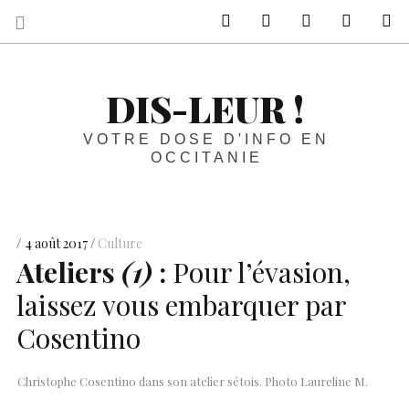
sur Facebook
sur Twitter
Contactez-nous 
Notre ph
R
DIS-LEUR !
VOTRE DOSE D'INFO EN
OCCITANIE
4 août 2017
Culture
Ateliers
(1)
:
Pour l’évasion,
laissez vous embarquer par
Cosentino
Christophe Cosentino dans son atelier sétois. Photo Laureline M.