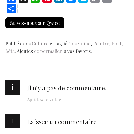
ac
h
nt
n
es
k
o
m
S
e
at
er
k
se
y
p
ai
h
Suivez-nous sur Qwice
b
s
es
e
n
p
y
l
ar
o
A
t
dI
g
e
Li
e
o
p
n
er
n
Publié dans
Culture
et tagué
Cosentino
,
Peintre
,
Port
,
Sète
. Ajoutez
ce permalien
à vos favoris.
k
p
k
i
Il n’y a pas de commentaire.
Ajoutez le vôtre
Laisser un commentaire