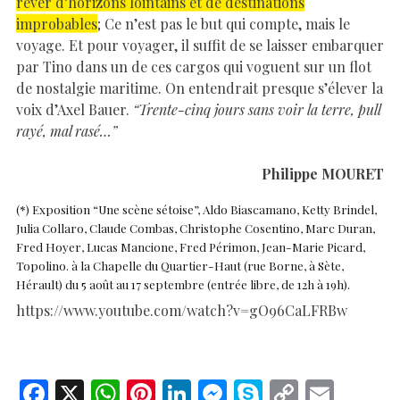
rêver d’horizons lointains et de destinations
improbables
; Ce n’est pas le but qui compte, mais le
voyage. Et pour voyager, il suffit de se laisser embarquer
par Tino dans un de ces cargos qui voguent sur un flot
de nostalgie maritime. On entendrait presque s’élever la
voix d’Axel Bauer.
“Trente-cinq jours sans voir la terre, pull
rayé, mal rasé…”
Philippe MOURET
(*) Exposition “Une scène sétoise”, Aldo Biascamano, Ketty Brindel,
Julia Collaro, Claude Combas, Christophe Cosentino, Marc Duran,
Fred Hoyer, Lucas Mancione, Fred Périmon, Jean-Marie Picard,
Topolino. à la Chapelle du Quartier-Haut (rue Borne, à Sète,
Hérault) du 5 août au 17 septembre (entrée libre, de 12h à 19h).
https://www.youtube.com/watch?v=gO96CaLFRBw
F
X
W
Pi
Li
M
S
C
E