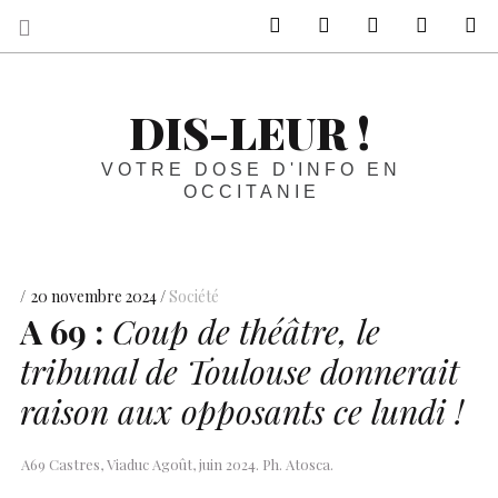
sur Facebook
sur Twitter
Contactez-nous 
Notre ph
R
DIS-LEUR !
VOTRE DOSE D'INFO EN
OCCITANIE
20 novembre 2024
Société
A 69 :
Coup de théâtre, le
tribunal de Toulouse donnerait
raison aux opposants ce lundi !
A69 Castres, Viaduc Agoût, juin 2024. Ph. Atosca.