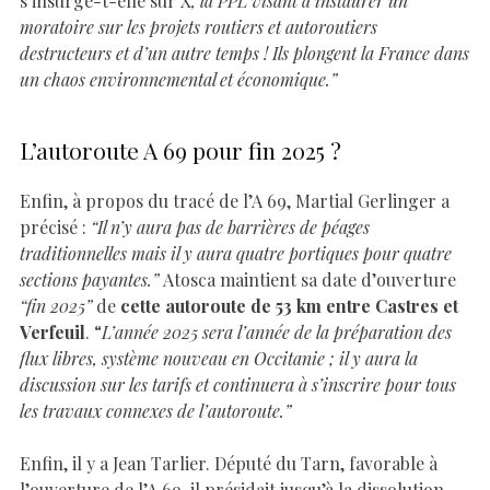
s’insurge-t-elle sur X
, la PPL visant à instaurer un
moratoire sur les projets routiers et autoroutiers
destructeurs et d’un autre temps ! Ils plongent la France dans
un chaos environnemental et économique.”
L’autoroute A 69 pour fin 2025 ?
Enfin, à propos du tracé de l’A 69, Martial Gerlinger a
précisé :
“Il n’y aura pas de barrières de péages
traditionnelles mais il y aura quatre portiques pour quatre
sections payantes.”
Atosca maintient sa date d’ouverture
“fin 2025”
de
cette autoroute de 53 km entre Castres et
Verfeuil
. “
L’année 2025 sera l’année de la préparation des
flux libres, système nouveau en Occitanie ; il y aura la
discussion sur les tarifs et continuera à s’inscrire pour tous
les travaux connexes de l’autoroute.”
Enfin, il y a Jean Tarlier. Député du Tarn, favorable à
l’ouverture de l’A 69, il présidait jusqu’à la dissolution