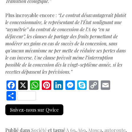
Transition écologique.”
Plus incroyable encore :
“Le contrat désavantagerait plutôt
le concessionnaire, le représentant de l’État soulignant une
“asymétrie” du contrat de concession de l’A 69 “en sa
défaveur”, les clauses de partage des fruits permettant de
modérer ses gains en cas de succès de la concession, sans
qu’aucun mécanisme ne per mette de réduire ses pertes dans
le cas inverse. Une clause prévoit même l’interruption
possible de la concession dès la vingt-septième année, si les
recettes dépassent les prévisions.”
F
X
W
Pi
Li
M
S
C
E
ac
h
nt
n
es
k
o
m
S
e
at
er
k
se
y
p
ai
h
Suivez-nous sur Qwice
b
s
es
e
n
p
y
l
ar
o
A
t
dI
g
e
Li
e
Publié dans
Société
et tagué
A 69
,
A69
,
Atosca
,
autoroute
,