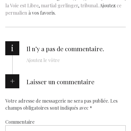
o
p
n
er
n
la Voie est Libre
,
martial gerlinger
,
tribunal
. Ajoutez
ce
k
p
k
permalien
à vos favoris.
i
Il n’y a pas de commentaire.
Ajoutez le vôtre
Laisser un commentaire
Votre adresse de messagerie ne sera pas publiée.
Les
champs obligatoires sont indiqués avec
*
Commentaire