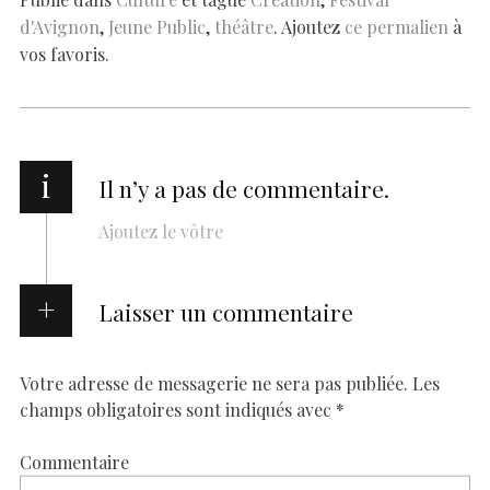
o
p
n
er
n
d'Avignon
,
Jeune Public
,
théâtre
. Ajoutez
ce permalien
à
k
p
k
vos favoris.
i
Il n’y a pas de commentaire.
Ajoutez le vôtre
Laisser un commentaire
Votre adresse de messagerie ne sera pas publiée.
Les
champs obligatoires sont indiqués avec
*
Commentaire