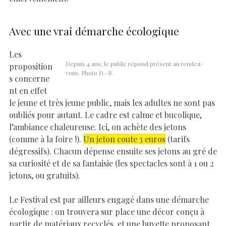
Avec une vrai démarche écologique
Les
Depuis 4 ans, le public répond présent au rendez-
proposition
vous. Photo D.-R.
s concerne
nt en effet
le jeune et très jeune public, mais les adultes ne sont pas
oubliés pour autant. Le cadre est calme et bucolique,
l’ambiance chaleureuse. Ici, on achète des jetons
(comme à la foire !).
Un jeton coute 3 euros
(tarifs
dégressifs). Chacun dépense ensuite ses jetons au gré de
sa curiosité et de sa fantaisie (les spectacles sont à 1 ou 2
jetons, ou gratuits).
Le Festival est par ailleurs engagé dans une démarche
écologique : on trouvera sur place une décor conçu à
partir de matériaux recyclés, et une buvette proposant