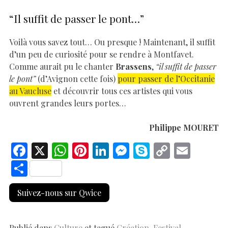
“Il suffit de passer le pont…”
Voilà vous savez tout… Ou presque ! Maintenant, il suffit
d’un peu de curiosité pour se rendre à Montfavet.
Comme aurait pu le chanter
Brassens
,
“il suffit de passer
le pont”
(d’Avignon cette fois)
pour passer de l’Occitanie
au Vaucluse
et découvrir tous ces artistes qui vous
ouvrent grandes leurs portes…
Philippe MOURET
F
X
W
Pi
Li
M
S
C
E
ac
h
nt
n
es
k
o
m
S
e
at
er
k
se
y
p
ai
h
Suivez-nous sur Qwice
b
s
es
e
n
p
y
l
ar
o
A
t
dI
g
e
Li
e
Publié dans
Culture
et tagué
Création
,
Festival