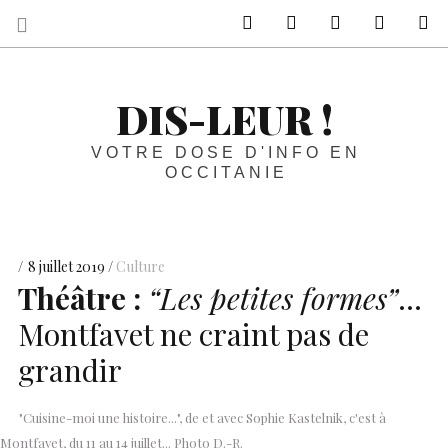
sur Facebook
sur Twitter
Contactez-nous 
Notre ph
R
DIS-LEUR !
VOTRE DOSE D'INFO EN
OCCITANIE
8 juillet 2019
Culture
Théâtre :
“Les petites formes”
…
Montfavet ne craint pas de
grandir
"Cuisine-moi une histoire...", de et avec Sophie Kastelnik, c'est à
Montfavet, du 11 au 14 juillet... Photo D.-R.