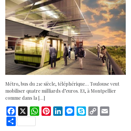
Métro, bus du 21e siècle, téléphérique… Toulouse veut
mobiliser quatre milliards d’euros. Et, à Montpellier
comme dans la […]
F
X
W
Pi
Li
M
S
C
E
ac
h
nt
n
es
k
o
m
S
e
at
er
k
se
y
p
ai
h