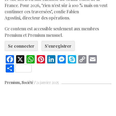
France. Pour 2026, "rien n'est sûr à 100 % mais on veut
continuer ces traversées", confie Fabien
Agostini, directeur des opérations.
Ce contenu est accessible seulement aux membres
Premium et Premium mensuel.
Se connecter
S'enregistrer
F
X
W
Pi
Li
M
S
C
E
ac
h
nt
n
es
k
o
m
S
e
at
er
k
se
y
p
ai
h
b
s
es
e
n
p
y
l
ar
Premium
Société
21 janvier 2025
o
A
t
dI
g
e
Li
e
o
p
n
er
n
k
p
k