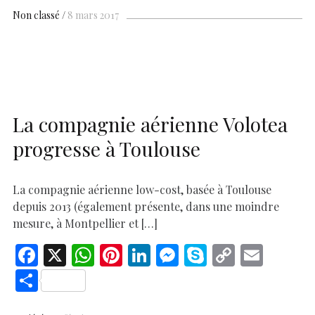
b
s
es
e
n
p
y
l
ar
Non classé
8 mars 2017
o
A
t
dI
g
e
Li
e
o
p
n
er
n
k
p
k
La compagnie aérienne Volotea
progresse à Toulouse
La compagnie aérienne low-cost, basée à Toulouse
depuis 2013 (également présente, dans une moindre
mesure, à Montpellier et […]
F
X
W
Pi
Li
M
S
C
E
ac
h
nt
n
es
k
o
m
S
e
at
er
k
se
y
p
ai
h