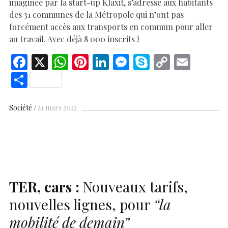
imaginée par la start-up Klaxit, s’adresse aux habitants
des 31 communes de la Métropole qui n’ont pas
forcément accès aux transports en commun pour aller
au travail. Avec déjà 8 000 inscrits !
F
X
W
Pi
Li
M
S
C
E
ac
h
nt
n
es
k
o
m
S
e
at
er
k
se
y
p
ai
h
b
s
es
e
n
p
y
l
ar
Société
21 mars 2022
o
A
t
dI
g
e
Li
e
o
p
n
er
n
k
p
k
TER, cars :
Nouveaux tarifs,
nouvelles lignes, pour
“la
mobilité de demain”