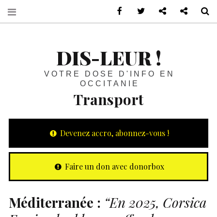
sur Facebook
sur Twitter
Contactez-nous 
Notre ph
R
DIS-LEUR !
VOTRE DOSE D'INFO EN
OCCITANIE
Transport
Devenez accro, abonnez-vous !
Faire un don avec donorbox
Méditerranée :
“En 2025, Corsica