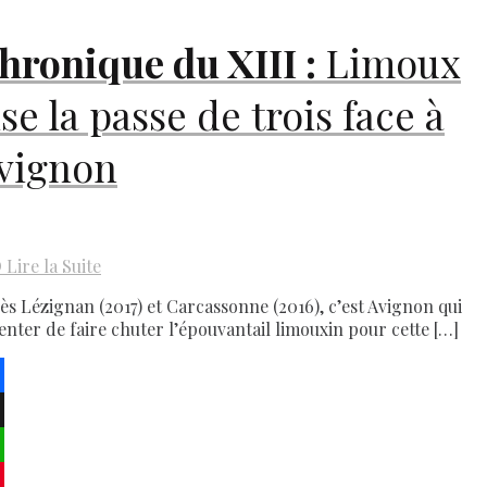
hronique du
XIII
:
Limoux
ise la passe de trois face à
vignon
D
Lire la Suite
ès Lézignan (2017) et Carcassonne (2016), c’est Avignon qui
tenter de faire chuter l’épouvantail limouxin pour cette […]
ebook
atsApp