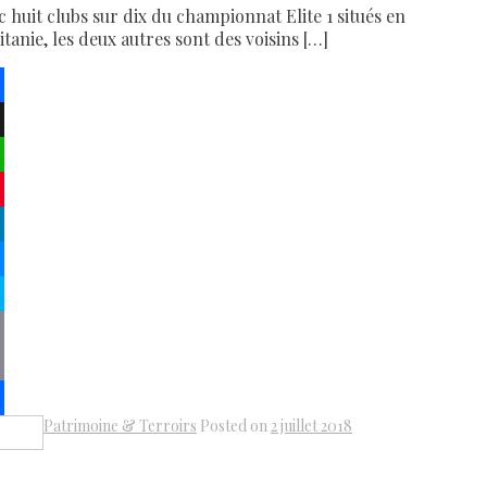
c huit clubs sur dix du championnat Elite 1 situés en
itanie, les deux autres sont des voisins […]
ebook
atsApp
terest
kedIn
senger
pe
py
k
il
Patrimoine & Terroirs
Posted on
2 juillet 2018
Share