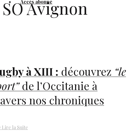
SO Avignon
Accès abonné
ugby à
XIII
:
découvrez
“le
port”
de l’Occitanie à
ravers nos chroniques
D
Lire la Suite