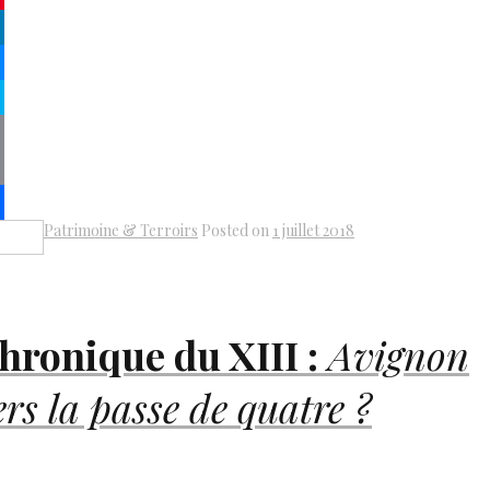
terest
kedIn
senger
pe
py
k
il
Patrimoine & Terroirs
Posted on
1 juillet 2018
Share
hronique du
XIII
:
Avignon
ers la passe de quatre ?