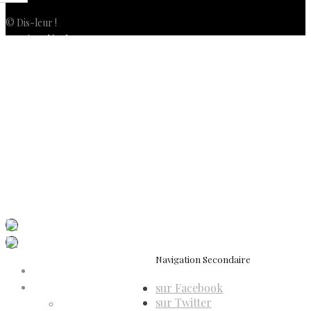
© Dis-leur !
Mentions légales
Politique de confidentialité
Politique de cookies (UE)
Conditions générales de vente
Contactez-nous
Newsletter
ISSN 3039-7227
Dis-Leur ! sur votre mobile
Navigation Secondaire
Accueil
sur Facebook
Compte d’adhérent
sur Twitter
Annulation