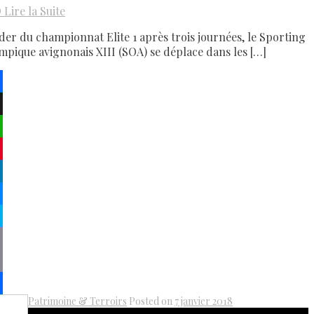
D
Lire la Suite
der du championnat Elite 1 après trois journées, le Sporting
mpique avignonais XIII (SOA) se déplace dans les […]
ebook
atsApp
terest
kedIn
senger
pe
py
k
il
Patrimoine & Terroirs
Posted on
7 janvier 2018
Share