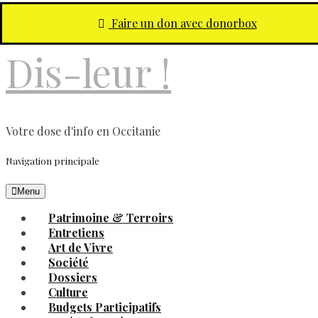
Aller au contenu principal
Faire un don avec donorbox
Dis-leur !
Votre dose d'info en Occitanie
Navigation principale
Menu
Patrimoine & Terroirs
Entretiens
Art de Vivre
Société
Dossiers
Culture
Budgets Participatifs