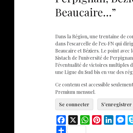
Beaucaire…”
Dans la Région, une trentaine de 
dans l'escarcelle de l'ex-FN qui diri
Beaucaire et Béziers. Le point avec
Sistach de l'université de Perpigna
l'éventualité de victoires multiples 
une Ligue du Sud bis en vue des rég
Ce contenu est accessible seuleme
Premium mensuel.
Se connecter
S'enregistrer
F
X
W
Pi
Li
ac
h
nt
n
e
S