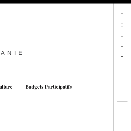
sur Facebook
sur Twitter
Contactez-nous !
Notre philosophie
TANIE
Recherche
ulture
Budgets Participatifs