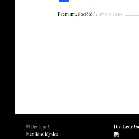
e
at
er
k
s
h
b
s
es
e
n
ar
Premium
Société
1 février 2020
o
A
t
dI
g
e
o
p
n
e
k
p
© Dis-leur !
Dis-Leur ! s
Mentions légales