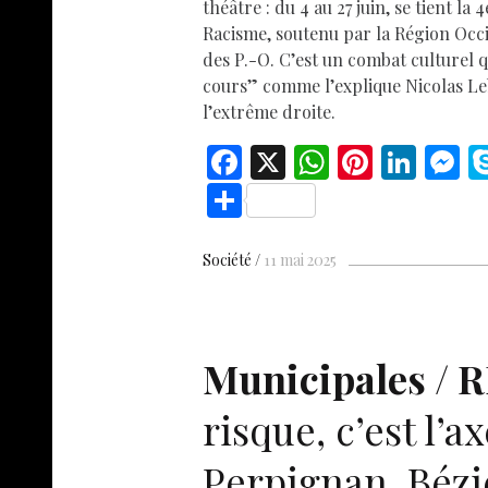
théâtre : du 4 au 27 juin, se tient la
Racisme, soutenu par la Région Occi
des P.-O. C’est un combat culturel q
cours” comme l’explique Nicolas Leb
l’extrême droite.
F
X
W
Pi
Li
ac
h
nt
n
e
S
e
at
er
k
s
h
b
s
es
e
n
ar
Société
11 mai 2025
o
A
t
dI
g
e
o
p
n
e
k
p
Municipales /
R
risque, c’est l’a
Perpignan, Bézi