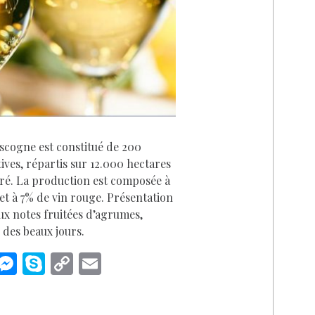
D
scogne est constitué de 200
ives, répartis sur 12.000 hectares
ré. La production est composée à
et à 7% de vin rouge. Présentation
ux notes fruitées d’agrumes,
 des beaux jours.
i
M
S
C
E
n
es
k
o
m
k
se
y
p
ai