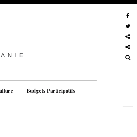
sur Facebook
sur Twitter
Contactez-nous !
Notre philosophie
TANIE
Recherche
ulture
Budgets Participatifs