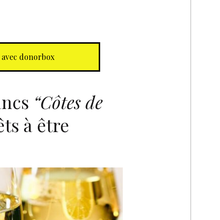
 avec donorbox
ancs
“Côtes de
ts à être