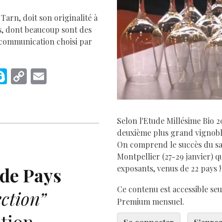
 Tarn, doit son originalité à
s, dont beaucoup sont des
 communication choisi par
M
S
C
E
s
k
o
m
e
y
p
ai
p
y
l
Selon l'Etude Millésime Bio 2
deuxième plus grand vignoble
e
Li
On comprend le succès du sal
r
n
Montpellier (27-29 janvier) q
k
exposants, venus de 22 pays !
 de Pays
Ce contenu est accessible s
ection”
Premium mensuel.
tion