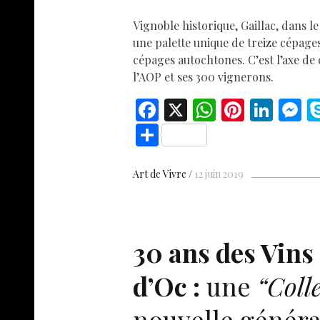
Vignoble historique, Gaillac, dans le
une palette unique de treize cépage
cépages autochtones. C’est l’axe de
l’AOP et ses 300 vignerons.
F
X
W
Pi
Li
ac
h
nt
n
e
S
e
at
er
k
s
h
b
s
es
e
n
ar
Art de Vivre
12 juin 2019
o
A
t
dI
g
e
o
p
n
e
k
p
30 ans des Vins
d’Oc :
une
“Coll
nouvelle généra