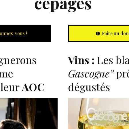
cépages
onnez-vous !
Faire un don
gnerons
Vins :
Les bl
ème
Gascogne”
prê
 leur
AOC
dégustés