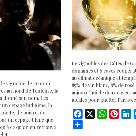
D
Le vignobles des Côtes de Ga
domaines et 6 caves coopérat
au climat océanique et tempé
 le vignoble de Fronton
85% de vin blanc, 8% de rosé 
res au nord de Toulouse, la
aujourd’hui de deux cuvées a
ui a donné son nom. Les
idéales pour guetter l’arrivée
ar un cépage indigène, la
F
X
W
Pi
L
iolette, de poivre, de
e par un cépage blanc que
ac
h
nt
S
squ’à ce qu’on en retrouve
e
at
er
h
let.