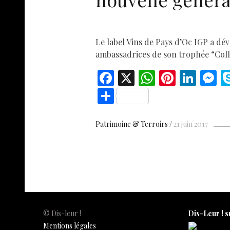
Le label Vins de Pays d’Oc IGP a dév
ambassadrices de son trophée “Colle
F
X
W
Pi
Li
ac
h
nt
n
e
S
e
at
er
k
s
h
b
s
es
e
n
ar
Patrimoine & Terroirs
21 juin 2017
o
A
t
dI
g
e
o
p
n
e
k
p
© Dis-leur !
Dis-Leur ! s
Mentions légales