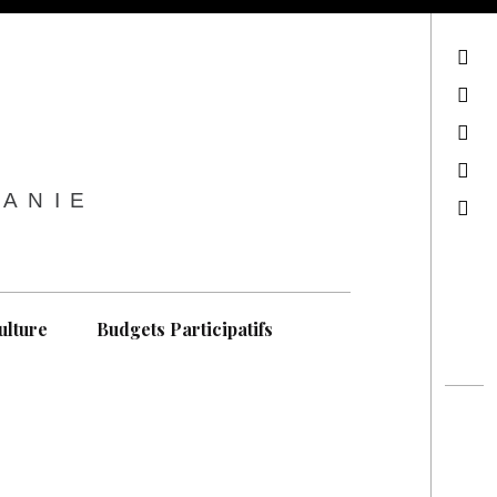
sur Facebook
sur Twitter
Contactez-nous !
Notre philosophie
TANIE
Recherche
ulture
Budgets Participatifs