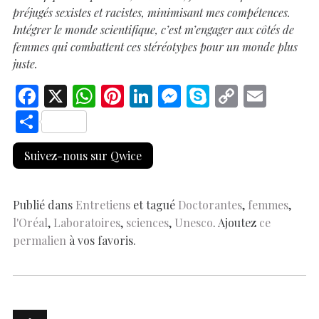
préjugés sexistes et racistes, minimisant mes compétences.
Intégrer le monde scientifique, c’est m’engager aux côtés de
femmes qui combattent ces stéréotypes pour un monde plus
juste.
F
X
W
Pi
Li
M
S
C
E
ac
h
nt
n
es
k
o
m
S
e
at
er
k
se
y
p
ai
h
Suivez-nous sur Qwice
b
s
es
e
n
p
y
l
ar
o
A
t
dI
g
e
Li
e
o
p
n
er
n
Publié dans
Entretiens
et tagué
Doctorantes
,
femmes
,
l'Oréal
,
Laboratoires
,
sciences
,
Unesco
. Ajoutez
ce
k
p
k
permalien
à vos favoris.