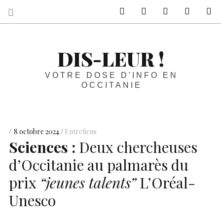
sur Facebook
sur Twitter
Contactez-nous 
Notre ph
R
DIS-LEUR !
VOTRE DOSE D'INFO EN
OCCITANIE
8 octobre 2024
Entretiens
Sciences :
Deux chercheuses
d’Occitanie au palmarès du
prix
“jeunes talents”
L’Oréal-
Unesco