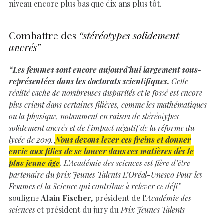
niveau encore plus bas que dix ans plus tôt.
Combattre des
“stéréotypes solidement
ancrés”
“Les femmes sont encore aujourd’hui largement sous-
représentées dans les doctorats scientifiques.
Cette
réalité cache de nombreuses disparités et le fossé est encore
plus criant dans certaines filières, comme les mathématiques
ou la physique, notamment en raison de stéréotypes
solidement ancrés et de l’impact négatif de la réforme du
lycée de 2019.
Nous devons lever ces freins et donner
envie aux filles de se lancer dans ces matières dès le
plus jeune âge
. L’Académie des sciences est fière d’être
partenaire du prix Jeunes Talents L’Oréal-Unesco Pour les
Femmes et la Science qui contribue à relever ce défi”
souligne
Alain Fischer
, président de l’
Académie des
sciences
et président du jury du
Prix Jeunes Talents