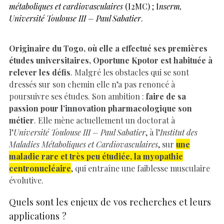
métaboliques et cardiovasculaires
(I2MC) ; I
nserm,
Université Toulouse III – Paul Sabatier
.
Originaire du Togo, où elle a effectué ses premières
études universitaires, Oportune Kpotor est habituée à
relever les défis
. Malgré les obstacles qui se sont
dressés sur son chemin elle n’a pas renoncé à
poursuivre ses études. Son ambition :
faire de sa
passion pour l’innovation pharmacologique son
métier
. Elle mène actuellement un doctorat à
l’
Université Toulouse III – Paul Sabatier
, à l’
Institut des
Maladies Métaboliques et Cardiovasculaires
, sur
une
maladie rare et très peu étudiée, la myopathie
centronucléaire
, qui entraîne une faiblesse musculaire
évolutive.
Quels sont les enjeux de vos recherches et leurs
applications ?