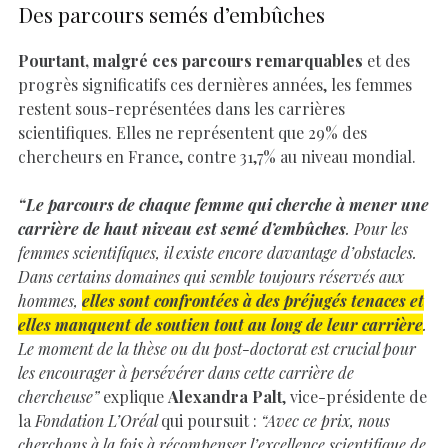
Des parcours semés d’embûches
Pourtant, malgré ces parcours remarquables
et des
progrès significatifs ces dernières années, les femmes
restent sous-représentées dans les carrières
scientifiques. Elles ne représentent que 29% des
chercheurs en France, contre 31,7% au niveau mondial.
“Le parcours de chaque femme qui cherche à mener une
carrière de haut niveau est semé d’embûches
. Pour les
femmes scientifiques, il existe encore davantage d’obstacles.
Dans certains domaines qui semble toujours réservés aux
hommes,
elles sont confrontées à des préjugés tenaces et
elles manquent de soutien tout au long de leur carrière
.
Le moment de la thèse ou du post-doctorat est crucial pour
les encourager à persévérer dans cette carrière de
chercheuse”
explique
Alexandra Palt
, vice-présidente de
la
Fondation L’Oréal
qui poursuit :
“Avec ce prix, nous
cherchons à la fois à récompenser l’excellence scientifique de