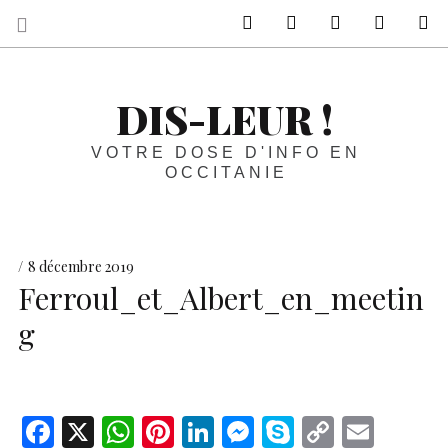
sur Facebook
sur Twitter
Contactez-nous 
Notre ph
R
DIS-LEUR !
VOTRE DOSE D'INFO EN
OCCITANIE
8 décembre 2019
Ferroul_et_Albert_en_meetin
g
F
X
W
Pi
Li
M
S
C
E