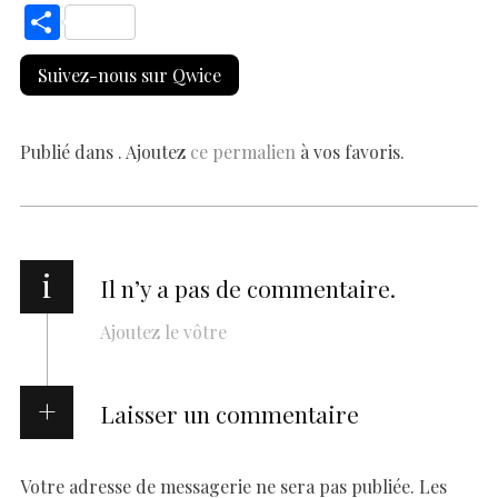
ac
h
nt
n
es
k
o
m
S
e
at
er
k
se
y
p
ai
h
Suivez-nous sur Qwice
b
s
es
e
n
p
y
l
ar
o
A
t
dI
g
e
Li
e
o
p
n
er
n
Publié dans . Ajoutez
ce permalien
à vos favoris.
k
p
k
i
Il n’y a pas de commentaire.
Ajoutez le vôtre
Laisser un commentaire
Votre adresse de messagerie ne sera pas publiée.
Les