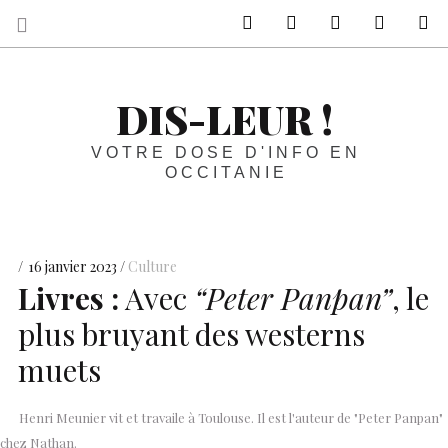
sur Facebook
sur Twitter
Contactez-nous 
Notre ph
R
DIS-LEUR !
VOTRE DOSE D'INFO EN
OCCITANIE
16 janvier 2023
Culture
Livres :
Avec
“Peter Panpan”
, le
plus bruyant des westerns
muets
Henri Meunier vit et travaile à Toulouse. Il est l'auteur de "Peter Panpan"
chez Nathan.