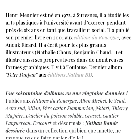
Henri Meunier est né en 1972, à Suresnes, il a étudié les
arts plastiques à l’université avant d’exercer pendant
près de six ans en tant que travailleur social. Il a publié
son premier livre en 2001 aux
éditions du Rouergue
, avec
Anouk Ricard. Il a écrit pour les plus grands
illustrateurs (Nathalie Choux, Benjamin Chaud…) et
illustre aussi ses propres livres dans de nombreuses
formes graphiques. Il vit à Toulouse. Dernier album
“Peter Panpan”
aux
éditions Nathan BD
.
Une soixantaine d’albums en une vingtaine d’années !
Publiés aux
éditions du Rouergue
,
Albin Michel
, le
Seuil
,
Actes sud
,
Milan
,
Père castor Flammarion
,
Notari
,
Thierry
Magnier
,
L’atelier du poisson soluble
,
Grasset
,
Gautier
Languereau
,
Delcourt
et désormais :
Nathan Bande
dessinée
dans un collection qui bien que muette, ne
manque pas de faire parler d’elle !