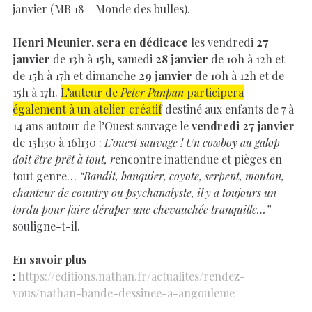
janvier (MB 18 – Monde des bulles).
Henri Meunier, sera en dédicace
les vendredi
27
janvier
de 13h à 15h, samedi
28 janvier
de 10h à 12h et
de 15h à 17h et dimanche
29 janvier
de 10h à 12h et de
15h à 17h.
L’auteur de
Peter Panpan
participera
également à un atelier créatif
destiné aux enfants de 7 à
14 ans autour de l’Ouest sauvage le
vendredi 27 janvier
de 15h30 à 16h30 :
L’ouest sauvage ! Un cowboy au galop
doit être prêt à tout, r
encontre inattendue et pièges en
tout genre…
“Bandit, banquier, coyote, serpent, mouton,
chanteur de country ou psychanalyste, il y a toujours un
tordu pour faire déraper une chevauchée tranquille…”
souligne-t-il.
En savoir plus
:
https://editions.nathan.fr/actualites/rendez-
vous/nathan-bande-dessinee-a-angouleme