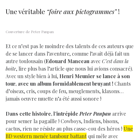
Une véritable
“foire aux pictogrammes”
!
Couverture de Peter Panpan
Et ce n’est pas le moindre des talents de ces auteurs que
de se lancer dans l’aventure, comme l’avait déjà fait un
autre toulousain (
Edouard Manceau
avec
C’est dans la
boîte
, lire plus bas l’article que nous lui avions consacré).
Avec un style bien à lui,
Henri Meunier se lance à son
tour, avec un album formidablement bruyant !
Chants
d’oiseax, cris, coups de feu, meuglements, klaxons…
jamais oeuvre muette n’a été aussi sonore !
Dans cette histoire, l’intrépide
Peter Panpan
arrive
pour semer la pagaille ! Cowboys, Indiens, bisons,
cactus, rien ne résiste au plus casse-cou des héros !
Une
BD western menée tambour battant
qui mêle avec