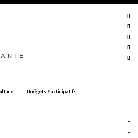
sur Facebook
sur Twitter
Contactez-nous !
Notre philosophie
TANIE
Recherche
ulture
Budgets Participatifs