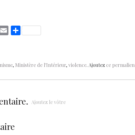
C
E
S
o
m
h
p
ai
ar
y
l
e
anisme
,
Ministère de l'Intérieur
,
violence
. Ajoutez
ce permalien
Li
n
k
entaire.
Ajoutez le vôtre
aire