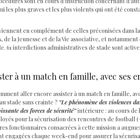
rocédures sont en cours d’instruction concernant d’au
 les plus graves et les plus violents qui ont été consta
iennent en complément de celles préconisées dans la c
, de la Jeunesse et de la Vie associative, et notamment
e. 61 interdictions administratives de stade sont active
er à un match en famille, avec ses en
 comment aller encore assister à un match en famille, a
au stade sans crainte ?
“Le phénomène des violences dan
oissante des forces de sécurité”
intérieure : au cours de 
loyés pour la sécurisation des rencontres de football (+
res fonctionnaires consacrées à cette mission a augmen
t engagées chaque week-end pour assurer la sécurisat