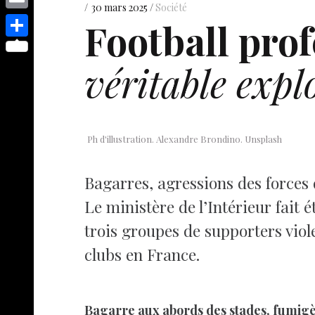
s
p
y
30 mars 2025
Société
e
o
d
E
Football prof
e
p
s
p
I
m
n
S
e
t
y
véritable expl
n
a
g
h
L
i
e
a
i
l
r
r
n
e
Ph d'illustration. Alexandre Brondino. Unsplash
k
Bagarres, agressions des forces
Le ministère de l’Intérieur fait 
trois groupes de supporters viol
clubs en France.
Bagarre aux abords des stades, fumigène