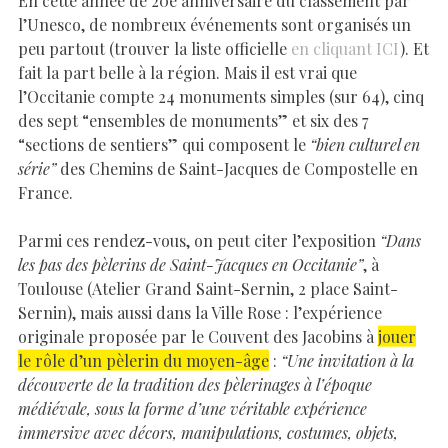
En cette année de 20e anniversaire du classement par
l’Unesco, de nombreux événements sont organisés un
peu partout (trouver la liste officielle
en cliquant ICI
). Et
fait la part belle à la région. Mais il est vrai que
l’Occitanie compte 24 monuments simples (sur 64), cinq
des sept “ensembles de monuments” et six des 7
“sections de sentiers” qui composent le
“bien culturel en
série”
des Chemins de Saint-Jacques de Compostelle en
France.
Parmi ces rendez-vous, on peut citer l’exposition
“Dans
les pas des pèlerins de Saint-Jacques en Occitanie”
, à
Toulouse (Atelier Grand Saint-Sernin, 2 place Saint-
Sernin), mais aussi dans la Ville Rose : l’expérience
originale proposée par le Couvent des Jacobins à
jouer
le rôle d’un pèlerin du moyen-âge
:
“Une invitation à la
découverte de la tradition des pèlerinages à l’époque
médiévale, sous la forme d’une véritable expérience
immersive avec décors, manipulations, costumes, objets,