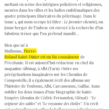
mettant en scène des intrigues policières et religieuses,
menées dans les villes et les haltes emblématiques des
quatre principaux itinéraires du pèlerinage. Dans le
tome 1, qui nous occupe ici (titre :
Le premier chemin
), un
jeune berger de l’Aubrac est envoyé à la recherche d’un
fabuleux trésor que l’on prétend maudit…
Bien que né à
Mulhouse,
Pierre-
Roland Saint-Dizier est un fin connaisseur
de
l’Occitanie. Il est aujourd’hui rédacteur en chef du
magazine
Albimag
, à Albi (Tarn). Outre ses
pérégrinations imaginaires sur les Chemins de
Compostelle, il a également écrit des albums sur
l’histoire de Toulouse, Albi, Carcassonne, Gaillac. Sans
oublier les deux tomes d’une biographie de Saint-
Exupéry (dessins de Cédric Fernandez, Glénat) :
“Le
seigneur des sables”
et
“Le royaume des étoiles”
. Un récit