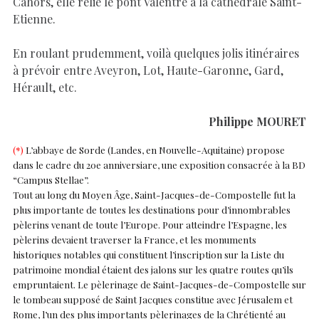
Cahors, elle relie le pont Valentré à la cathédrale Saint-
Etienne.
En roulant prudemment, voilà quelques jolis itinéraires
à prévoir entre Aveyron, Lot, Haute-Garonne, Gard,
Hérault, etc.
Philippe MOURET
(*)
L’abbaye de Sorde (Landes, en Nouvelle-Aquitaine) propose
dans le cadre du 20e anniversiare, une exposition consacrée à la BD
“Campus Stellae”.
Tout au long du Moyen Âge, Saint-Jacques-de-Compostelle fut la
plus importante de toutes les destinations pour d’innombrables
pèlerins venant de toute l’Europe. Pour atteindre l’Espagne, les
pèlerins devaient traverser la France, et les monuments
historiques notables qui constituent l’inscription sur la Liste du
patrimoine mondial étaient des jalons sur les quatre routes qu’ils
empruntaient. Le pèlerinage de Saint-Jacques-de-Compostelle sur
le tombeau supposé de Saint Jacques constitue avec Jérusalem et
Rome, l’un des plus importants pèlerinages de la Chrétienté au