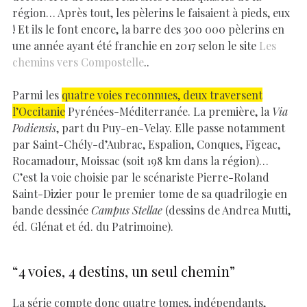
région… Après tout, les pèlerins le faisaient à pieds, eux
! Et ils le font encore, la barre des 300 000 pèlerins en
une année ayant été franchie en 2017 selon le site
Les
chemins vers Compostelle
..
Parmi les
quatre voies reconnues, deux traversent
l’Occitanie
Pyrénées-Méditerranée. La première, la
Via
Podiensis
, part du Puy-en-Velay. Elle passe notamment
par Saint-Chély-d’Aubrac, Espalion, Conques, Figeac,
Rocamadour, Moissac (soit 198 km dans la région)…
C’est la voie choisie par le scénariste Pierre-Roland
Saint-Dizier pour le premier tome de sa quadrilogie en
bande dessinée
Campus Stellae
(dessins de Andrea Mutti,
éd. Glénat et éd. du Patrimoine).
“4 voies, 4 destins, un seul chemin”
La série compte donc quatre tomes, indépendants,