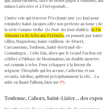
qui, naturellement, offre de belles pages à Toulouse, aux
usines Latécoère et à l’Aéropostale…
L’autre voie qui traverse l’Occitanie (sur 320 km) pour
rejoindre Saint-Jacques offre son prétexte au tome 3 de
la série
Campus Stellae
(
Le Pont des trois diables
) :
la
Via
Tolosana
va de Arles aux Pyrénées
, en passant par Saint-
Gilles, Maguelone, Saint-Guilhem -le-Désert,
Carcassonne, Toulouse, Saint-Bertrand-de-
Comminges… Cette fois, alors que le Grand Pardon est
célébré à l’abbaye de Montmajour, un double meurtre
est commis à Arles. Pour échapper à la fureur du
seigneur Théophile qui les accuse, Catherine et sas
ervante, Adeline, quittent précipitamment la cité… La
suite en lisant l’album, bien sur
(*)
.
Toulouse, Cahors, Saint-Lizier… des expos