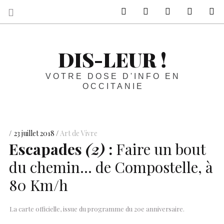
sur Facebook
sur Twitter
Contactez-nous 
Notre ph
R
DIS-LEUR !
VOTRE DOSE D'INFO EN
OCCITANIE
23 juillet 2018
Art de Vivre
Escapades
(2)
:
Faire un bout
du chemin… de Compostelle, à
80 Km/h
La carte officielle, issue du programme du 20e anniversaire.