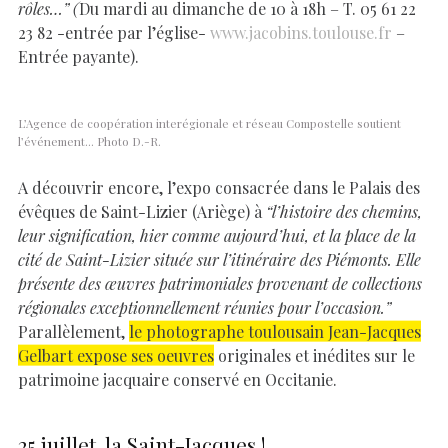
rôles…” (
Du mardi au dimanche de 10 à 18h – T. 05 61 22
23 82 -entrée par l’église-
www.jacobins.toulouse.fr
–
Entrée payante).
L’Agence de coopération interégionale et réseau Compostelle soutient
l’événement… Photo D.-R.
A découvrir encore, l’expo consacrée dans le Palais des
évêques de Saint-Lizier (Ariège) à
“l’histoire des chemins,
leur signification, hier comme aujourd’hui, et la place de la
cité de Saint-Lizier située sur l’itinéraire des Piémonts. Elle
présente des œuvres patrimoniales provenant de collections
régionales exceptionnellement réunies pour l’occasion.”
Parallèlement,
le photographe toulousain Jean-Jacques
Gelbart expose ses oeuvres
originales et inédites sur le
patrimoine jacquaire conservé en Occitanie.
25 juillet, la Saint-Jacques !