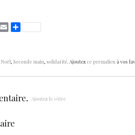
C
E
S
o
m
h
p
ai
ar
y
l
e
,
Noël
,
Seconde main
,
solidarité
. Ajoutez
ce permalien
à vos fav
Li
n
k
entaire.
Ajoutez le vôtre
aire