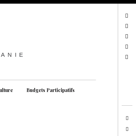
sur Facebook
sur Twitter
Contactez-nous !
Notre philosophie
TANIE
Recherche
ulture
Budgets Participatifs