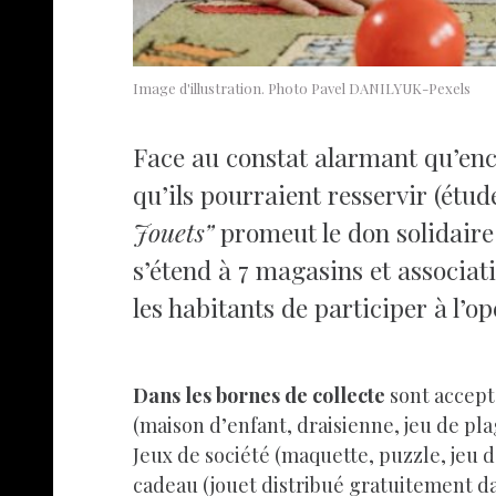
Image d'illustration. Photo Pavel DANILYUK-Pexels
Face au constat alarmant qu’encor
qu’ils pourraient resservir (étu
Jouets”
promeut le don solidaire 
s’étend à 7 magasins et associati
les habitants de participer à l’op
Dans les bornes de collecte
sont accep
(maison d’enfant, draisienne, jeu de pla
Jeux de société (maquette, puzzle, jeu de
cadeau (jouet distribué gratuitement da