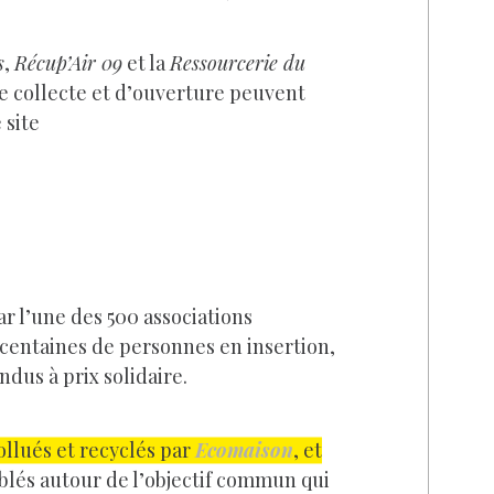
s
,
Récup’Air 09
et la
Ressourcerie du
 de collecte et d’ouverture peuvent
 site
ar l’une des 500 associations
s centaines de personnes en insertion,
ndus à prix solidaire.
llués et recyclés par
Ecomaison
, et
mblés autour de l’objectif commun qui