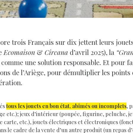
e trois Français sur dix jettent leurs jouets 
de
Ecomaison
&
Circana
d’avril 2025), la
“Gran
comme une solution responsable. Et pour faci
ons de l’Ariège, pour démultiplier les points 
ération.
tés
tous les jouets en bon état, abîmés ou incomplets
, 
ge etc.); jeux d’intérieur (poupée, figurine, peluche, j
 carte, etc.), jouets électriques et électroniques (fonc
ns le cadre de la vente d’un autre produit (un repas d’