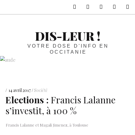
sur Facebook
sur Twitter
Contactez-nous 
Notre ph
R
DIS-LEUR !
VOTRE DOSE D'INFO EN
OCCITANIE
14 avril 2017
Société
Elections :
Francis Lalanne
s’investit, à 100 %
Francis Lalanne et Magali Jimenez, à Toulouse