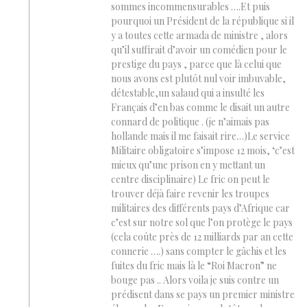
sommes incommensurables ….Et puis
pourquoi un Président de la république si il
y a toutes cette armada de ministre , alors
qu’il suffirait d’avoir un comédien pour le
prestige du pays , parce que là celui que
nous avons est plutôt nul voir imbuvable,
détestable,un salaud qui a insulté les
Français d’en bas comme le disait un autre
connard de politique . (je n’aimais pas
hollande mais il me faisait rire…)Le service
Militaire obligatoire s’impose 12 mois, ‘c’est
mieux qu’une prison en y mettant un
centre disciplinaire) Le fric on peut le
trouver déjà faire revenir les troupes
militaires des différents pays d’Afrique car
c’est sur notre sol que l’on protège le pays
(cela coûte près de 12 milliards par an cette
connerie ….) sans compter le gâchis et les
fuites du fric mais là le “Roi Macron” ne
bouge pas .. Alors voila je suis contre un
prédisent dans se pays un premier ministre