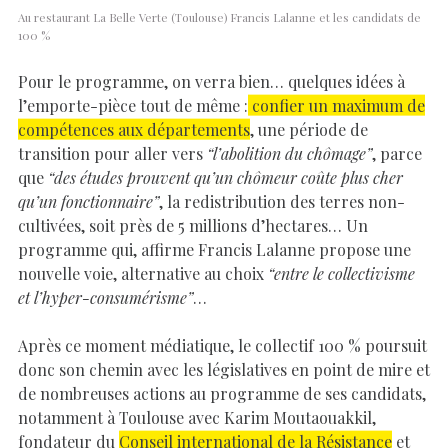
Au restaurant La Belle Verte (Toulouse) Francis Lalanne et les candidats de
100 %
Pour le programme, on verra bien… quelques idées à
l’emporte-pièce tout de même :
confier un maximum de
compétences aux départements
, une période de
transition pour aller vers
“l’abolition du chômage”
, parce
que
“des études prouvent qu’un chômeur coûte plus cher
qu’un fonctionnaire”
, la redistribution des terres non-
cultivées, soit près de 5 millions d’hectares… Un
programme qui, affirme Francis Lalanne propose une
nouvelle voie, alternative au choix
“entre le collectivisme
et l’hyper-consumérisme”
…
Après ce moment médiatique, le collectif 100 % poursuit
donc son chemin avec les législatives en point de mire et
de nombreuses actions au programme de ses candidats,
notamment à Toulouse avec Karim Moutaouakkil,
fondateur du
Conseil international de la Résistance
et