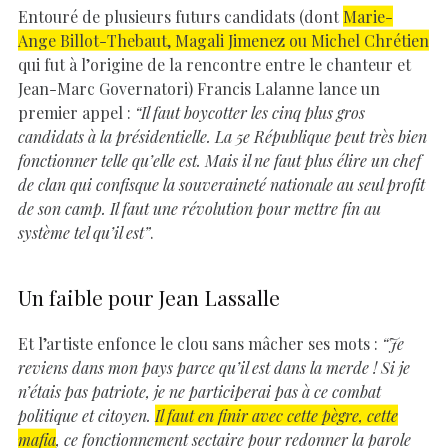
Entouré de plusieurs futurs candidats (dont
Marie-
Ange Billot-Thebaut, Magali Jimenez ou Michel Chrétien
qui fut à l’origine de la rencontre entre le chanteur et
Jean-Marc Governatori) Francis Lalanne lance un
premier appel :
“Il faut boycotter les cinq plus gros
candidats à la présidentielle. La 5e République peut très bien
fonctionner telle qu’elle est. Mais il ne faut plus élire un chef
de clan qui confisque la souveraineté nationale au seul profit
de son camp. Il faut une révolution pour mettre fin au
système tel qu’il est”
.
Un faible pour Jean Lassalle
Et l’artiste enfonce le clou sans mâcher ses mots :
“Je
reviens dans mon pays parce qu’il est dans la merde ! Si je
n’étais pas patriote, je ne participerai pas à ce combat
politique et citoyen.
Il faut en finir avec cette pègre, cette
mafia
, ce fonctionnement sectaire pour redonner la parole