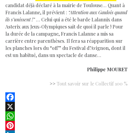
candidat déjà déclaré à la mairie de Toulouse… Quant à
Francis Lalanne, il prévient :
“Attention aux Gaulois quand
ils s’unissent !”
… Celui qui a été le barde Lalannix dans
Asterix aux Jeux-Olympiques sait de quoi il parle ! Pour
la durée de la campagne, Francis Lalanne a mis sa
carrière entre parenthèses. Il fera sa réapparition sur
les planches lors du “off” du Festival d’Avignon, dont il
est un habitué, dans un spectacle de danse…
Philippe MOURET
>>
Tout savoir sur le Collectif 100 %
F
a
X
c
W