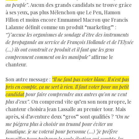
au peuple”
. Aucun des grands candidats ne trouve grâce
à ses yeux, pas plus Mélenchon que Le Pen, Hamon
Fillon et moins encore Emmanuel Macron que Francis
Lalanne définit comme un produit “marketing” :
“J’accuse les organismes de sondage d’être des instruments
de propagande au service de François Hollande et de l’Elysée
(…) ils ont construit ce produit et il faut que les gens
comprennent comment on les manipule”
affirme le
chanteur.
Son autre message :
“Il ne faut pas voter blanc. Il n’est pas
pris en compte, ça ne sert à rien. Il faut voter pour un petit
candidat
pour faire comprendre aux autres qu’on ne veut
plus d’eux”
. On comprend vite qu’en son nom propre, le
chanteur choisira Jean Lassalle au premier tour. Mais
après, si d’aventure deux “gros” sont qualifiés ?
“On ne
me piégera plus à choisir un truand pour éviter un
fanatique. je ne voterai pour personne (…) Je préfère
travailler pour préparer la seule élection qui compte, les