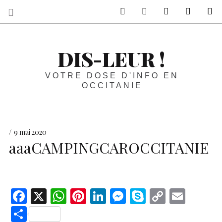
sur Facebook
sur Twitter
Contactez-nous 
Notre ph
R
DIS-LEUR !
VOTRE DOSE D'INFO EN
OCCITANIE
9 mai 2020
aaaCAMPINGCAROCCITANIE
F
X
W
Pi
Li
M
S
C
E
ac
h
nt
n
es
k
o
m
S