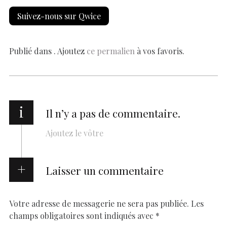
e
at
er
k
se
y
p
ai
h
Suivez-nous sur Qwice
b
s
es
e
n
p
y
l
ar
o
A
t
dI
g
e
Li
e
o
p
n
er
n
Publié dans . Ajoutez
ce permalien
à vos favoris.
k
p
k
i
Il n’y a pas de commentaire.
Ajoutez le vôtre
Laisser un commentaire
Votre adresse de messagerie ne sera pas publiée.
Les
champs obligatoires sont indiqués avec
*