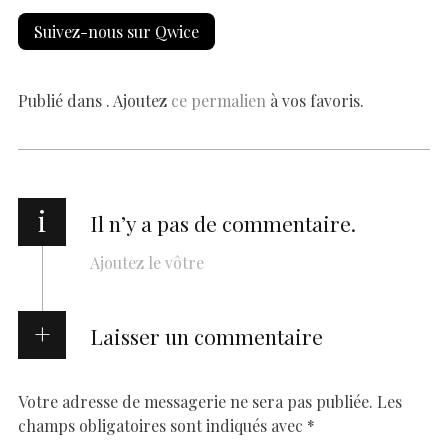
e
at
er
k
se
y
p
ai
h
Suivez-nous sur Qwice
b
s
es
e
n
p
y
l
ar
o
A
t
dI
g
e
Li
e
o
p
n
er
n
Publié dans . Ajoutez
ce permalien
à vos favoris.
k
p
k
i
Il n’y a pas de commentaire.
Ajoutez le vôtre
Laisser un commentaire
Votre adresse de messagerie ne sera pas publiée.
Les
champs obligatoires sont indiqués avec
*