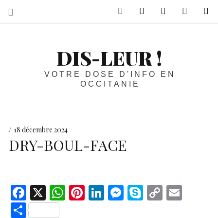
sur Facebook
sur Twitter
Contactez-nous 
Notre ph
R
DIS-LEUR !
VOTRE DOSE D'INFO EN
OCCITANIE
18 décembre 2024
DRY-BOUL-FACE
F
X
W
Pi
Li
M
S
C
E
ac
h
nt
n
es
k
o
m
S