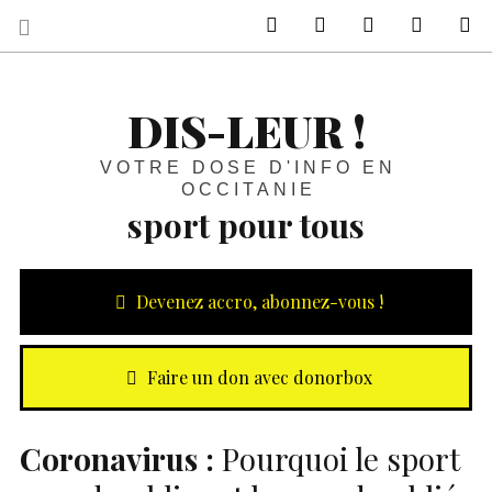
sur Facebook
sur Twitter
Contactez-nous 
Notre ph
R
DIS-LEUR !
VOTRE DOSE D'INFO EN
OCCITANIE
sport pour tous
Devenez accro, abonnez-vous !
Faire un don avec donorbox
Coronavirus :
Pourquoi le sport