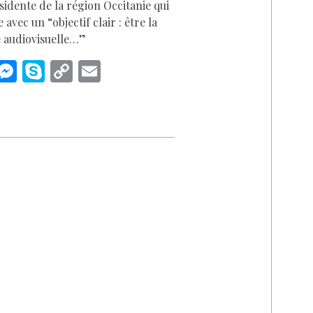
sidente de la région Occitanie qui
 avec un “objectif clair : être la
 audiovisuelle…”
i
M
S
C
E
n
es
k
o
m
k
se
y
p
ai
n
p
y
l
I
g
e
Li
n
er
n
k