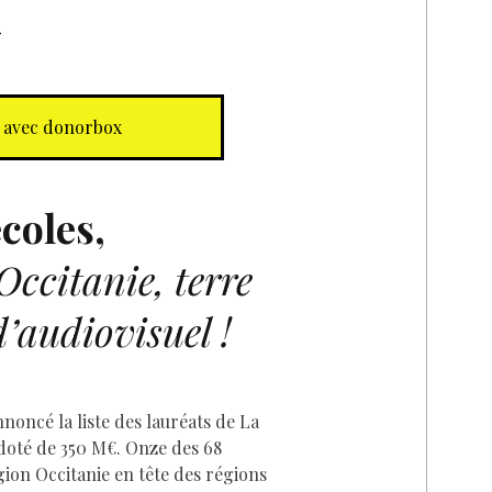
k
 avec donorbox
coles,
D
Occitanie, terre
’audiovisuel !
nnoncé la liste des lauréats de La
doté de 350 M€. Onze des 68
gion Occitanie en tête des régions