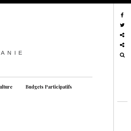
sur Facebook
sur Twitter
Contactez-nous !
Notre philosophie
TANIE
Recherche
ulture
Budgets Participatifs