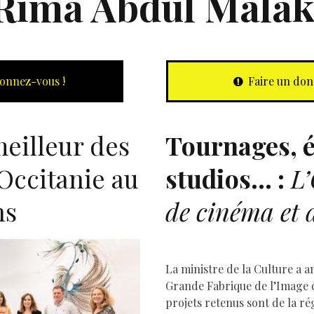
Rima Abdul Mala
onnez-vous !
Faire un don
eilleur des
Tournages, é
’Occitanie au
studios… :
L’
ns
de cinéma et d
La ministre de la Culture a a
Grande Fabrique de l’Image 
projets retenus sont de la ré