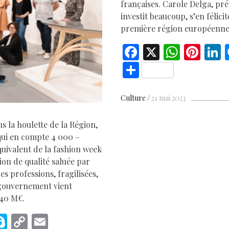
D
françaises. Carole Delga, pré
investit beaucoup, s’en félicite
première région européenne
F
X
W
Pi
L
ac
h
nt
S
e
at
er
h
b
s
es
e
ar
Culture
21 mai 2023
o
A
t
d
e
s la houlette de la Région,
o
p
qui en compte 4 000 –
k
p
quivalent de la fashion week
ion de qualité saluée par
s professions, fragilisées,
 gouvernement vient
340 M€.
M
S
C
E