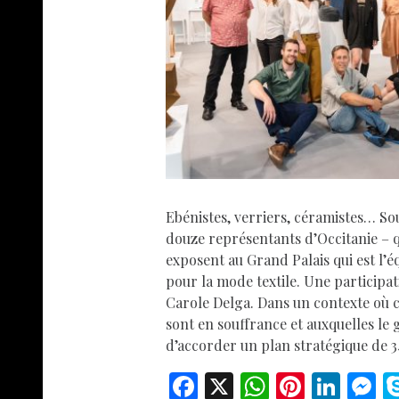
Ebénistes, verriers, céramistes… Sou
douze représentants d’Occitanie – 
exposent au Grand Palais qui est l’é
pour la mode textile. Une participat
Carole Delga. Dans un contexte où ce
sont en souffrance et auxquelles le
d’accorder un plan stratégique de 
F
X
W
Pi
Li