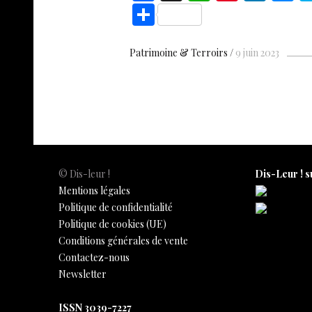
ac
h
nt
n
e
S
e
at
er
k
s
h
b
s
es
e
n
ar
Patrimoine & Terroirs
9 juin 2023
o
A
t
dI
g
e
o
p
n
e
k
p
© Dis-leur !
Dis-Leur ! s
Mentions légales
Politique de confidentialité
Politique de cookies (UE)
Conditions générales de vente
Contactez-nous
Newsletter
ISSN 3039-7227