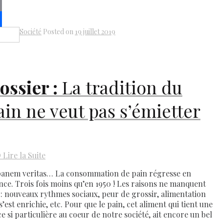
py
k
il
Société
Posted on
19 juillet 2019
Share
ossier :
La tradition du
ain ne veut pas s’émietter
D
Lire la Suite
panem veritas… La consommation de pain régresse en
nce. Trois fois moins qu’en 1950 ! Les raisons ne manquent
 : nouveaux rythmes sociaux, peur de grossir, alimentation
s’est enrichie, etc. Pour que le pain, cet aliment qui tient une
e si particulière au coeur de notre société, ait encore un bel