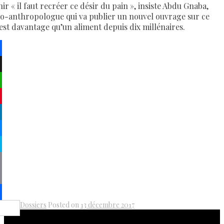
ir « il faut recréer ce désir du pain », insiste Abdu Gnaba,
io-anthropologue qui va publier un nouvel ouvrage sur ce
 est davantage qu’un aliment depuis dix millénaires.
ebook
atsApp
terest
kedIn
senger
pe
py
k
il
Dossiers
Posted on
13 décembre 2017
Share