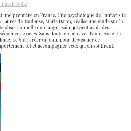
D
Lire la Suite
st une première en France. Une psychologue de l’université
n-Jaurès de Toulouse, Marie Dajon, réalise une étude sur la
te obsessionnelle du manger sain qui peut avoir des
séquences graves. Sans doute en lien avec l’anorexie et la
limie. Le but : créer un outil pour débusquer ce
portement tôt et accompagner ceux qui en souffrent.
ebook
atsApp
terest
kedIn
senger
pe