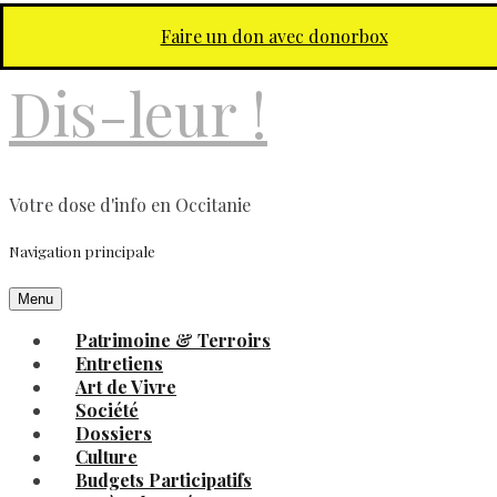
Aller au contenu principal
Faire un don avec donorbox
Dis-leur !
Votre dose d'info en Occitanie
Navigation principale
Menu
Patrimoine & Terroirs
Entretiens
Art de Vivre
Société
Dossiers
Culture
Budgets Participatifs