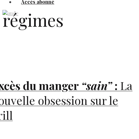
Accès abonné
régimes
xcès du manger
“sain”
:
La
ouvelle obsession sur le
ill