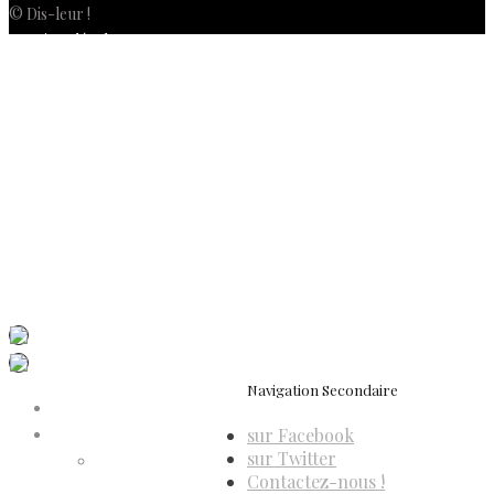
© Dis-leur !
Mentions légales
Politique de confidentialité
Politique de cookies (UE)
Conditions générales de vente
Contactez-nous
Newsletter
ISSN 3039-7227
Dis-Leur ! sur votre mobile
Navigation Secondaire
Accueil
sur Facebook
Compte d’adhérent
sur Twitter
Annulation
Contactez-nous !
d’adhésion