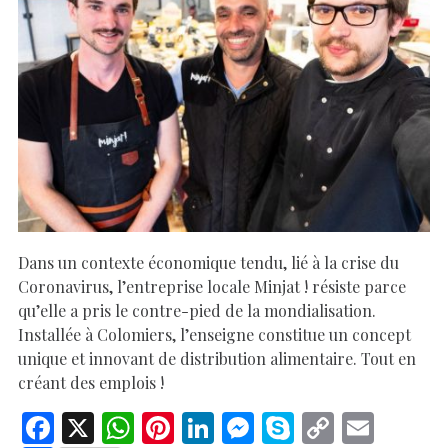
Dans un contexte économique tendu, lié à la crise du
Coronavirus, l’entreprise locale Minjat ! résiste parce
qu’elle a pris le contre-pied de la mondialisation.
Installée à Colomiers, l’enseigne constitue un concept
unique et innovant de distribution alimentaire. Tout en
créant des emplois !
F
X
W
Pi
Li
M
S
C
E