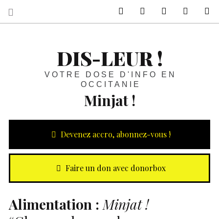
sur Facebook
sur Twitter
Contactez-nous 
Notre ph
R
DIS-LEUR !
VOTRE DOSE D'INFO EN
OCCITANIE
Minjat !
Devenez accro, abonnez-vous !
Faire un don avec donorbox
Alimentation :
Minjat !