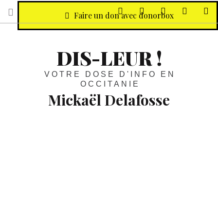
sur Facebook
sur Twitter
Contactez-nous 
Notre ph
R
Faire un don avec donorbox
DIS-LEUR !
VOTRE DOSE D'INFO EN
OCCITANIE
Mickaël Delafosse
La fréquentation bondit de 23 %