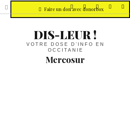
sur Facebook
sur Twitter
Contactez-nous 
Notre ph
R
Faire un don avec donorbox
DIS-LEUR !
VOTRE DOSE D'INFO EN
OCCITANIE
Mercosur
Agriculture :
“L’apport des