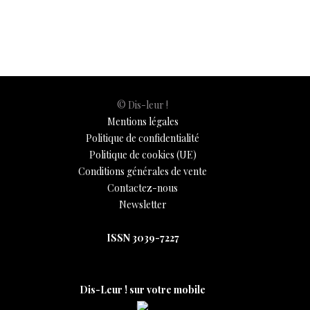
o
A
t
dI
g
e
Li
e
o
p
n
er
n
k
p
k
© Dis-leur !
Mentions légales
Politique de confidentialité
Politique de cookies (UE)
Conditions générales de vente
Contactez-nous
Newsletter
ISSN 3039-7227
Dis-Leur ! sur votre mobile