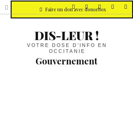
sur Facebook
sur Twitter
Contactez-nous 
Notre ph
R
Faire un don avec donorbox
DIS-LEUR !
VOTRE DOSE D'INFO EN
OCCITANIE
Gouvernement
Gouvernement :
Carole Delga