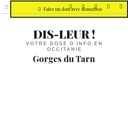
sur Facebook
sur Twitter
Contactez-nous 
Notre ph
R
Faire un don avec donorbox
DIS-LEUR !
VOTRE DOSE D'INFO EN
OCCITANIE
Gorges du Tarn
Patrimoine :
Le joyau Salagou-