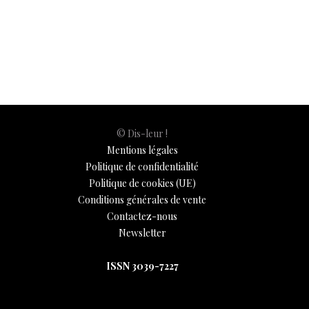
b
s
es
e
n
p
y
l
ar
Société
9 avril 2020
o
A
t
dI
g
e
Li
e
o
p
n
er
n
k
p
k
© Dis-leur !
Mentions légales
Politique de confidentialité
Politique de cookies (UE)
Conditions générales de vente
Contactez-nous
Newsletter
ISSN 3039-7227