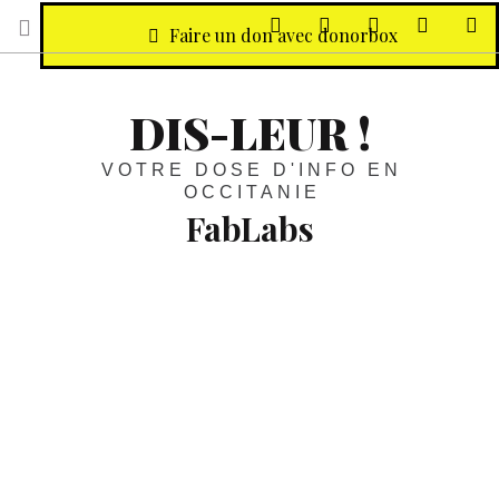
sur Facebook
sur Twitter
Contactez-nous 
Notre ph
R
Faire un don avec donorbox
DIS-LEUR !
VOTRE DOSE D'INFO EN
OCCITANIE
FabLabs
Architecture :
En Sud-