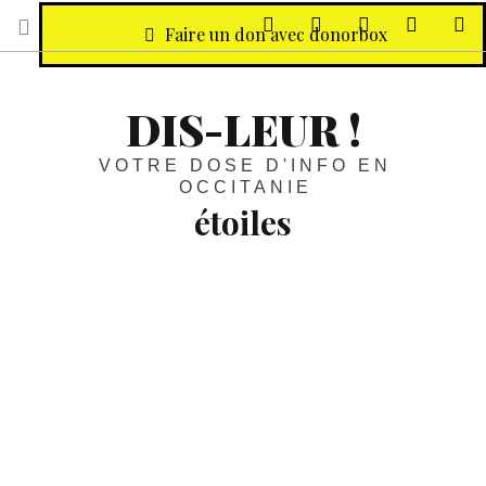
sur Facebook
sur Twitter
Contactez-nous 
Notre ph
R
Faire un don avec donorbox
DIS-LEUR !
VOTRE DOSE D'INFO EN
OCCITANIE
étoiles
Pic du Midi :
L’observatoire