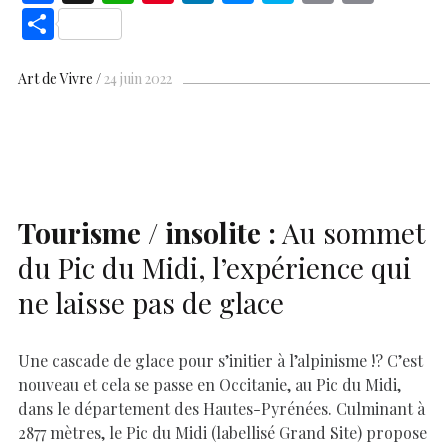
ac
h
nt
n
es
k
o
m
S
e
at
er
k
se
y
p
ai
h
b
s
es
e
n
p
y
l
ar
Art de Vivre
24 juin 2022
o
A
t
dI
g
e
Li
e
o
p
n
er
n
k
p
k
Tourisme / insolite :
Au sommet
du Pic du Midi, l’expérience qui
ne laisse pas de glace
Une cascade de glace pour s’initier à l’alpinisme !? C’est
nouveau et cela se passe en Occitanie, au Pic du Midi,
dans le département des Hautes-Pyrénées. Culminant à
2877 mètres, le Pic du Midi (labellisé Grand Site) propose