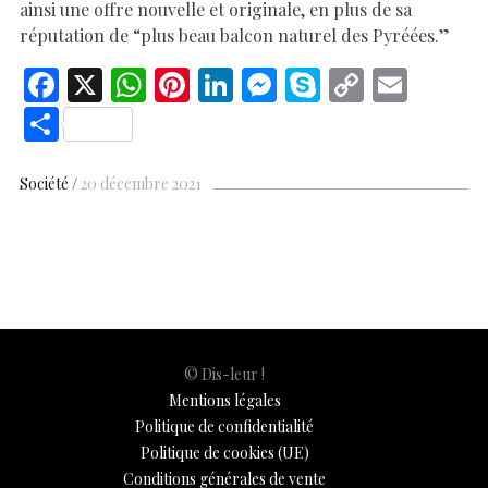
ainsi une offre nouvelle et originale, en plus de sa
réputation de “plus beau balcon naturel des Pyréées.”
F
X
W
Pi
Li
M
S
C
E
ac
h
nt
n
es
k
o
m
S
e
at
er
k
se
y
p
ai
h
b
s
es
e
n
p
y
l
ar
Société
20 décembre 2021
o
A
t
dI
g
e
Li
e
o
p
n
er
n
k
p
k
© Dis-leur !
Mentions légales
Politique de confidentialité
Politique de cookies (UE)
Conditions générales de vente