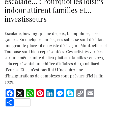
escalade… : Pourquoi les loisirs
indoor attirent familles et…
investisseurs
Escalade, bowling, plaine de jeux, trampolines, laser
game… En quelques années, ces salles se sont déjà fait
une grande place : il en existe déjà 2 500. Montpellier et
Toulouse sont bien représentées. Ces activités variées
sur une même unité de lieu plait aux familles : en 2023,
cela représentait un chiffre d’affaires de 1,3 milliard
d’euros. Et ce n’est pas fini ! Une quinzaine
d’inaugurations de complexes sont prévues d’ici la fin
2025.
F
X
W
Pi
Li
M
S
C
E
ac
h
nt
n
es
k
o
m
S
e
at
er
k
se
y
p
ai
h