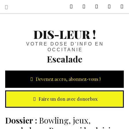
sur Facebook
sur Twitter
Contactez-nous 
Notre ph
R
DIS-LEUR !
VOTRE DOSE D'INFO EN
OCCITANIE
Escalade
Devenez accro, abonnez-vous !
Faire un don avec donorbox
Dossier :
Bowling, jeux,