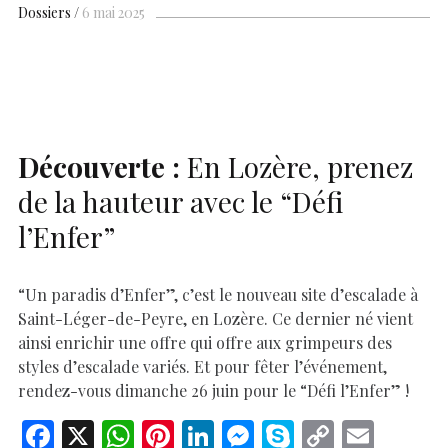
b
s
es
e
n
p
y
l
ar
Dossiers
6 mai 2025
o
A
t
dI
g
e
Li
e
o
p
n
er
n
k
p
k
Découverte :
En Lozère, prenez
de la hauteur avec le “Défi
l’Enfer”
“Un paradis d’Enfer”, c’est le nouveau site d’escalade à
Saint-Léger-de-Peyre, en Lozère. Ce dernier né vient
ainsi enrichir une offre qui offre aux grimpeurs des
styles d’escalade variés. Et pour fêter l’événement,
rendez-vous dimanche 26 juin pour le “Défi l’Enfer” !
F
X
W
Pi
Li
M
S
C
E