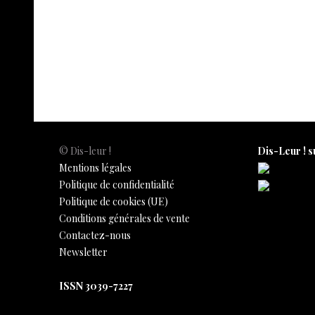
s
I
n
e
y
a
h
t
n
g
L
i
a
e
i
l
r
r
n
e
k
© Dis-leur !
Dis-Leur ! s
Mentions légales
Politique de confidentialité
Politique de cookies (UE)
Conditions générales de vente
Contactez-nous
Newsletter
ISSN 3039-7227