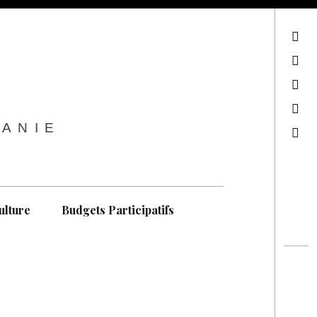
sur Facebook
sur Twitter
Contactez-nous !
Notre philosophie
TANIE
Recherche
ulture
Budgets Participatifs