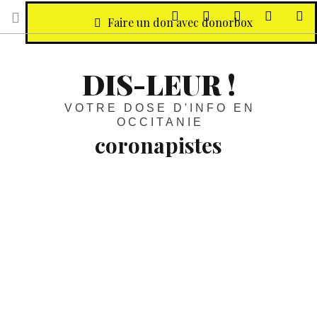
sur Facebook
sur Twitter
Contactez-nous 
Notre ph
R
Faire un don avec donorbox
DIS-LEUR !
VOTRE DOSE D'INFO EN
OCCITANIE
coronapistes
Occitanie :
On se rend de plus