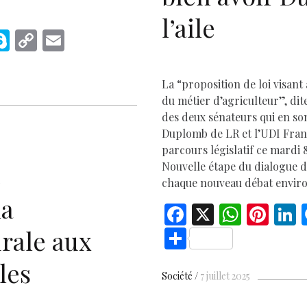
l’aile
M
S
C
E
s
k
o
m
e
y
p
ai
La “proposition de loi visant 
p
y
l
du métier d’agriculteur”, di
des deux sénateurs qui en so
e
Li
Duplomb de LR et l’UDI Franc
r
n
parcours législatif ce mardi 8
k
Nouvelle étape du dialogue d
e
chaque nouveau débat envir
la
F
X
W
Pi
L
D
ac
h
nt
S
rale aux
e
at
er
h
les
b
s
es
e
ar
Société
7 juillet 2025
o
A
t
d
e