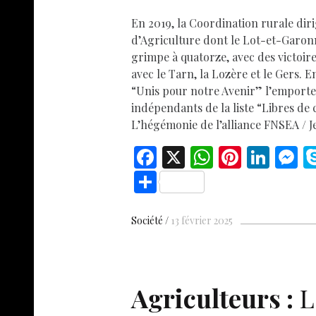
En 2019, la Coordination rurale dir
d’Agriculture dont le Lot-et-Garon
grimpe à quatorze, avec des victoi
avec le Tarn, la Lozère et le Gers. 
“Unis pour notre Avenir” l’emporte,
indépendants de la liste “Libres de 
L’hégémonie de l’alliance FNSEA / Je
F
X
W
Pi
Li
ac
h
nt
n
e
S
e
at
er
k
s
h
b
s
es
e
n
ar
Société
13 février 2025
o
A
t
dI
g
e
o
p
n
e
k
p
Agriculteurs :
L