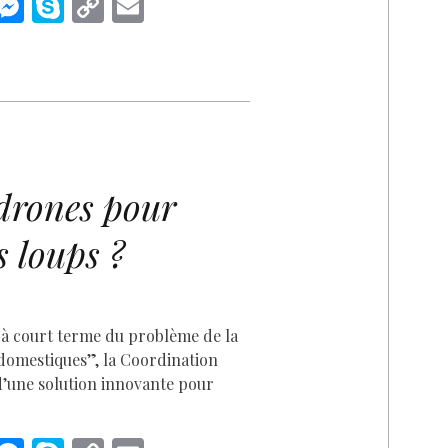
i
M
S
C
E
n
es
k
o
m
k
se
y
p
ai
n
p
y
l
I
g
e
Li
n
er
n
D
k
drones pour
s loups ?
 à court terme du problème de la
domestiques”, la Coordination
 d’une solution innovante pour