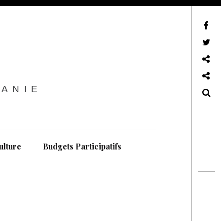
sur Facebook
sur Twitter
Contactez-nous !
Notre philosophie
TANIE
Recherche
ulture
Budgets Participatifs