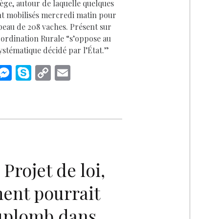
ège, autour de laquelle quelques
ont mobilisés mercredi matin pour
peau de 208 vaches. Présent sur
Coordination Rurale “s’oppose au
systématique décidé par l’État.”
i
M
S
C
E
n
es
k
o
m
k
se
y
p
ai
n
p
y
l
I
g
e
Li
n
er
n
k
Projet de loi,
ent pourrait
Duplomb dans