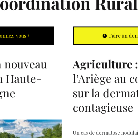
oordination Rural
onnez-vous !
Faire un don
 nouveau
Agriculture :
 Haute-
l’Ariège au 
gne
sur la derma
contagieuse
Un cas de dermatose nodulai