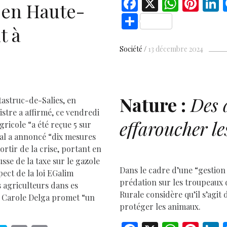
F
X
W
Pi
L
l en Haute-
ac
h
nt
S
D
t à
e
at
er
h
b
s
es
e
ar
Société
13 décembre 2024
o
A
t
d
e
o
p
k
p
Nature :
Des 
tastruc-de-Salies, en
stre a affirmé, ce vendredi
effaroucher le
gricole “a été reçue 5 sur
tal a annoncé “dix mesures
rtir de la crise, portant en
usse de la taxe sur le gazole
Dans le cadre d’une “gestion
pect de la loi EGalim
prédation sur les troupeaux 
s agriculteurs dans es
Rurale considère qu’il s’agit
). Carole Delga promet “un
protéger les animaux.