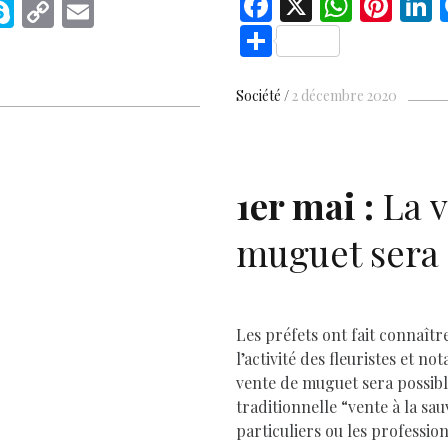
F
X
W
Pi
L
M
S
C
E
ac
h
nt
S
s
k
o
m
e
at
er
h
e
y
p
ai
b
s
es
e
ar
p
y
l
Société
2 décembre 2020
o
A
t
d
e
e
Li
o
p
r
n
k
p
1er mai :
La v
k
muguet sera 
Les préfets ont fait connaîtr
l’activité des fleuristes et n
vente de muguet sera possible
traditionnelle “vente à la sau
particuliers ou les professio