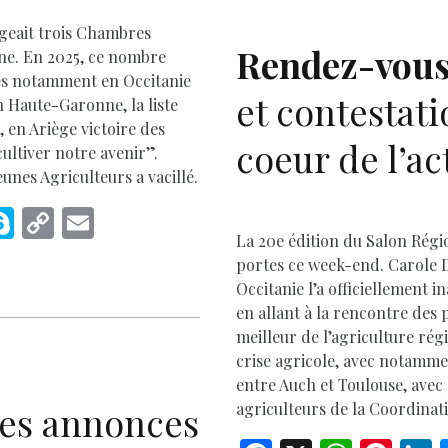
o
p
igeait trois Chambres
k
p
Rendez-vous
ne. En 2025, ce nombre
res notamment en Occitanie
et contestat
En Haute-Garonne, la liste
 en Ariège victoire des
coeur de l’ac
cultiver notre avenir”.
unes Agriculteurs a vacillé.
M
S
C
E
La 20e édition du Salon Régio
s
k
o
m
portes ce week-end. Carole D
e
y
p
ai
Occitanie l’a officiellement 
p
y
l
en allant à la rencontre des 
meilleur de l’agriculture rég
e
Li
crise agricole, avec notamme
r
n
entre Auch et Toulouse, avec 5
k
agriculteurs de la Coordinat
es annonces