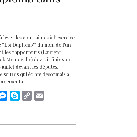
D
à lever les contraintes à l’exercice
te “Loi Duplomb” du nom de l’un
nt les rapporteurs (Laurent
k Menonville) devrait finir son
 juillet devant les députés.
e sourds qui éclate désormais à
onnemental.
i
M
S
C
E
n
es
k
o
m
k
se
y
p
ai
n
p
y
l
I
g
e
Li