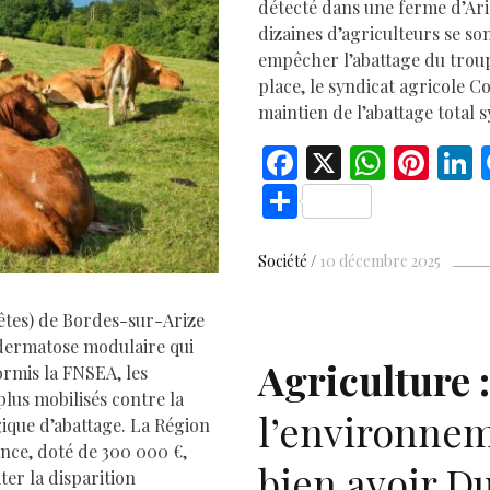
D
détecté dans une ferme d’Ari
dizaines d’agriculteurs se s
empêcher l’abattage du trou
place, le syndicat agricole 
maintien de l’abattage total 
F
X
W
Pi
L
ac
h
nt
S
e
at
er
h
b
s
es
e
ar
Société
10 décembre 2025
o
A
t
d
e
êtes) de Bordes-sur-Arize
o
p
 dermatose modulaire qui
k
p
Agriculture :
ormis la FNSEA, les
plus mobilisés contre la
l’environnem
ique d’abattage. La Région
ence, doté de 300 000 €,
bien avoir 
ter la disparition