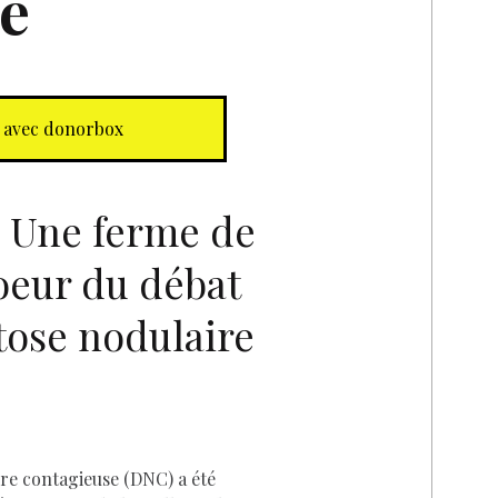
e
 avec donorbox
Une ferme de
coeur du débat
D
tose nodulaire
re contagieuse (DNC) a été