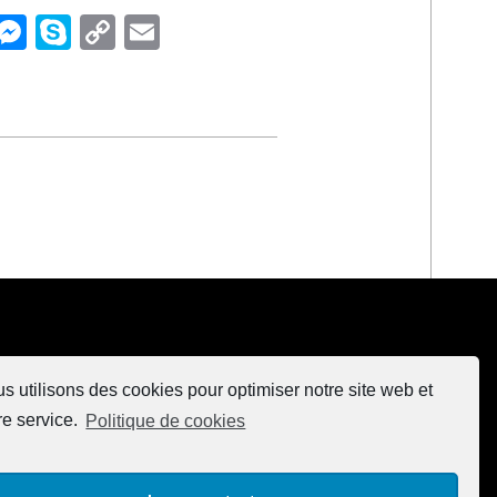
i
M
S
C
E
n
es
k
o
m
k
se
y
p
ai
n
p
y
l
I
g
e
Li
n
er
n
k
s utilisons des cookies pour optimiser notre site web et
re service.
Politique de cookies