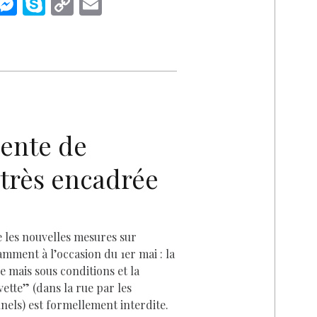
i
M
S
C
E
n
es
k
o
m
k
se
y
p
ai
n
p
y
l
I
g
e
Li
n
er
n
D
k
ente de
très encadrée
e les nouvelles mesures sur
otamment à l’occasion du 1er mai : la
 mais sous conditions et la
vette” (dans la rue par les
nnels) est formellement interdite.