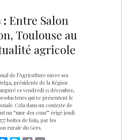
n
er
n
k
 :
Entre Salon
D
ion, Toulouse au
tualité agricole
nal de l’Agriculture ouvre ses
elga, présidente de la Région
inauguré ce vendredi 13 décembre,
producteurs qui re présentent le
ionale. Cela dans un contexte de
nt un “mur des cons” érigé jeudi
77 bottes de foin, par les
ion rurale du Gers.