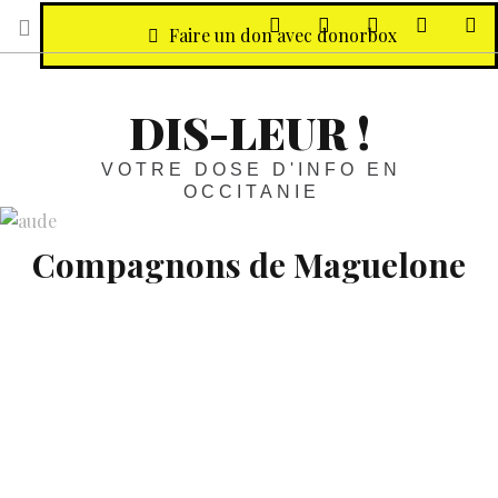
sur Facebook
sur Twitter
Contactez-nous 
Notre ph
R
Faire un don avec donorbox
DIS-LEUR !
VOTRE DOSE D'INFO EN
OCCITANIE
Compagnons de Maguelone