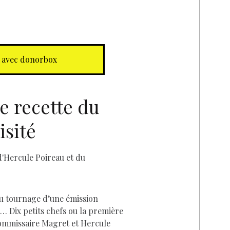
 avec donorbox
 recette du
D
isité
du tournage d’une émission
é… Dix petits chefs ou la première
commissaire Magret et Hercule