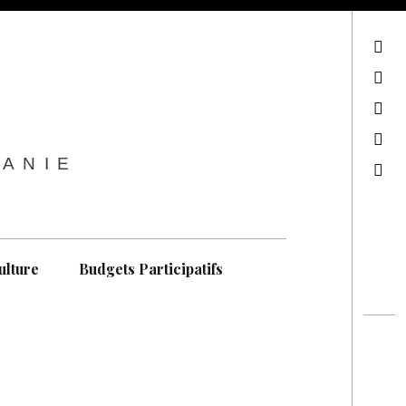
sur Facebook
sur Twitter
Contactez-nous !
Notre philosophie
TANIE
Recherche
ulture
Budgets Participatifs