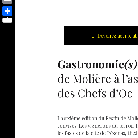
s
p
y
e
o
d
E
e
p
s
p
I
m
n
S
e
t
y
n
a
g
h
Devenez accro, ab
L
i
e
a
i
l
r
r
n
Gastronomie
(s)
e
k
de Molière à l’a
des Chefs d’Oc
La sixième édition du Festin de Moli
convives. Les vignerons du terroir 
les fastes de la cité de Pézenas, thé