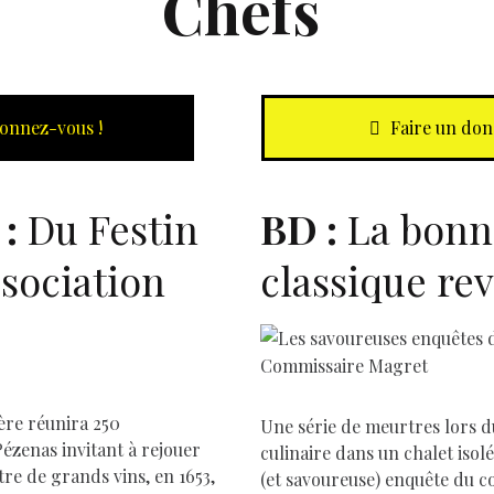
Chefs
onnez-vous !
Faire un don
:
Du Festin
BD
:
La bonne
D
ssociation
classique rev
ère réunira 250
Une série de meurtres lors 
Pézenas invitant à rejouer
culinaire dans un chalet isol
âtre de grands vins, en 1653,
(et savoureuse) enquête du 