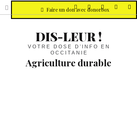
sur Facebook
sur Twitter
Contactez-nous 
Notre ph
R
Faire un don avec donorbox
DIS-LEUR !
VOTRE DOSE D'INFO EN
OCCITANIE
Agriculture durable
Vins :
Accord européen sur les