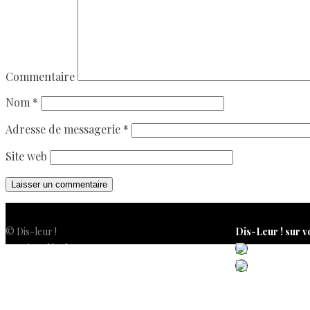
Commentaire
Nom
*
Adresse de messagerie
*
Site web
© Dis-leur !
Dis-Leur ! sur v
Mentions légales
Politique de confidentialité
Politique de cookies (UE)
Conditions générales de vente