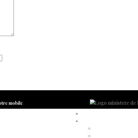
otre mobile
Accueil
Compte d’adhérent
Annulation d’adhésion
Confirmation d’adhési