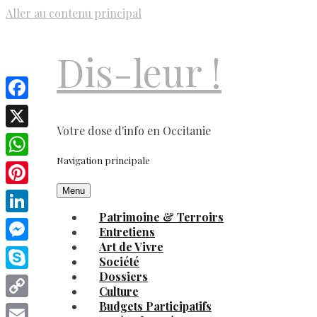
Aller au contenu principal
Dis-leur !
Facebook
Votre dose d'info en Occitanie
X
Navigation principale
WhatsApp
Menu
Pinterest
Patrimoine & Terroirs
LinkedIn
Entretiens
Art de Vivre
Messenger
Société
Dossiers
Skype
Culture
Budgets Participatifs
Copy