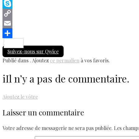
Messenger
Skype
Copy
Link
Email
Share
Suivez-nous sur Qwice
Publié dans . Ajoutez
ce permalien
à vos favoris.
i
Il n’y a pas de commentaire.
Ajoutez le vôtre
Laisser un commentaire
Votre adresse de messagerie ne sera pas publiée.
Les champs 