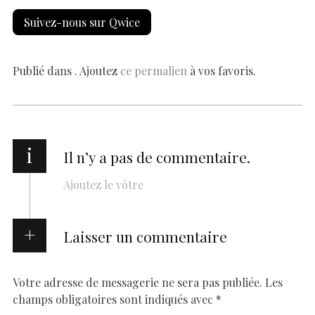
e
at
er
k
se
y
p
ai
h
Suivez-nous sur Qwice
b
s
es
e
n
p
y
l
ar
o
A
t
dI
g
e
Li
e
o
p
n
er
n
Publié dans . Ajoutez
ce permalien
à vos favoris.
k
p
k
i
Il n’y a pas de commentaire.
Ajoutez le vôtre
Laisser un commentaire
Votre adresse de messagerie ne sera pas publiée.
Les
champs obligatoires sont indiqués avec
*