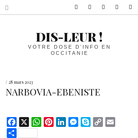
sur Facebook
sur Twitter
Contactez-nous 
Notre ph
R
DIS-LEUR !
VOTRE DOSE D'INFO EN
OCCITANIE
28 mars 2023
NARBOVIA-EBENISTE
F
X
W
Pi
Li
M
S
C
E
ac
h
nt
n
es
k
o
m
S