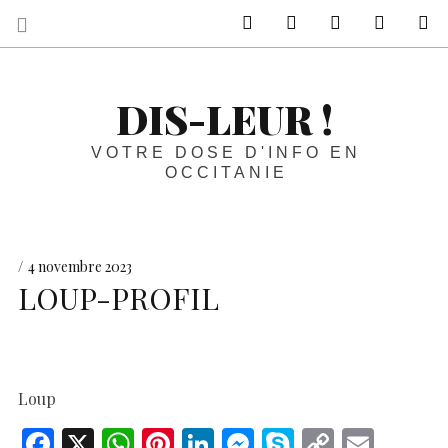
sur Facebook
sur Twitter
Contactez-nous 
Notre ph
R
DIS-LEUR !
VOTRE DOSE D'INFO EN
OCCITANIE
4 novembre 2023
LOUP-PROFIL
Loup
F
X
W
Pi
Li
M
S
C
E