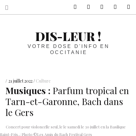
sur Facebook
sur Twitter
Contactez-nous 
Notre ph
R
DIS-LEUR !
VOTRE DOSE D'INFO EN
OCCITANIE
21 juillet 2022
Culture
Musiques :
Parfum tropical en
Tarn-et-Garonne, Bach dans
le Gers
Concert pour violoncelle seul, le le samedi le 30 juillet en la Basilique
Saint-Fris..; Photo ©Les Amis du Bach Festival Gers