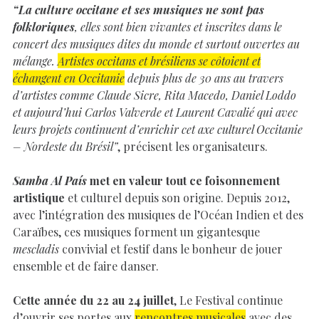
“La culture occitane et ses musiques ne sont pas
folkloriques
, elles sont bien vivantes et inscrites dans le
concert des musiques dites du monde et surtout ouvertes au
mélange.
Artistes occitans et brésiliens se côtoient et
échangent en Occitanie
depuis plus de 30 ans au travers
d’artistes comme Claude Sicre, Rita Macedo, Daniel Loddo
et aujourd’hui Carlos Valverde et Laurent Cavalié qui avec
leurs projets continuent d’enrichir cet axe culturel Occitanie
– Nordeste du Brésil”
, précisent les organisateurs.
Samba Al País
met en valeur tout ce foisonnement
artistique
et culturel depuis son origine. Depuis 2012,
avec l’intégration des musiques de l’Océan Indien et des
Caraïbes, ces musiques forment un gigantesque
mescladis
convivial et festif dans le bonheur de jouer
ensemble et de faire danser.
Cette année du 22 au 24 juillet
, Le Festival continue
d’ouvrir ses portes aux
rencontres musicales
avec des