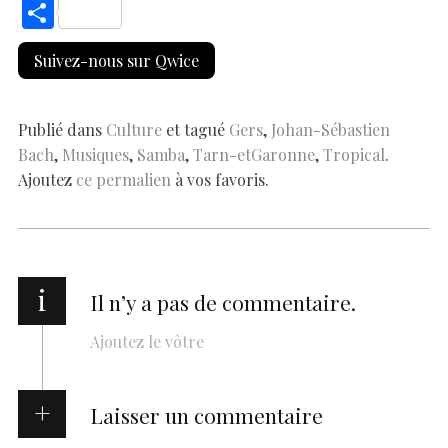
ac
h
nt
n
es
k
o
m
S
e
at
er
k
se
y
p
ai
h
Suivez-nous sur Qwice
b
s
es
e
n
p
y
l
ar
o
A
t
dI
g
e
Li
e
o
p
n
er
n
Publié dans
Culture
et tagué
Gers
,
Johan-Sébastien
Bach
,
Musiques
,
Samba
,
Tarn-etGaronne
,
Tropical
.
k
p
k
Ajoutez
ce permalien
à vos favoris.
i
Il n’y a pas de commentaire.
Ajoutez le vôtre
Laisser un commentaire