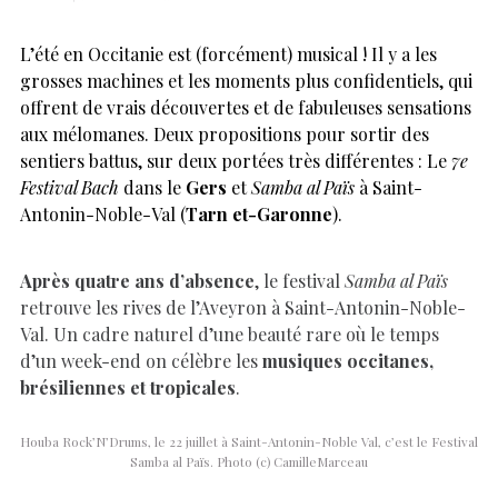
L’été en Occitanie est (forcément) musical ! Il y a les
grosses machines et les moments plus confidentiels, qui
offrent de vrais découvertes et de fabuleuses sensations
aux mélomanes. Deux propositions pour sortir des
sentiers battus, sur deux portées très différentes : Le
7e
Festival Bach
dans le
Gers
et
Samba al Païs
à Saint-
Antonin-Noble-Val (
Tarn et-Garonne
).
Après quatre ans d’absence
, le festival
Samba al Païs
retrouve les rives de l’Aveyron à Saint-Antonin-Noble-
Val. Un cadre naturel d’une beauté rare où le temps
d’un week-end on célèbre les
musiques occitanes,
brésiliennes et tropicales
.
Houba Rock’N’Drums, le 22 juillet à Saint-Antonin-Noble Val, c’est le Festival
Samba al Païs. Photo (c) CamilleMarceau