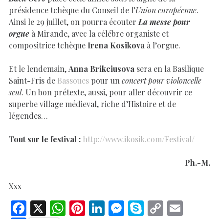
présidence tchèque du Conseil de l’
Union européenne
.
Ainsi le 29 juillet, on pourra écouter
La messe pour
orgue
à Mirande, avec la célébre organiste et
compositrice tchèque
Irena Kosikova
à l’orgue.
Et le lendemain,
Anna Brikciusova
sera en la Basilique
Saint-Fris de
Bassoues
pour un
concert pour violoncelle
seul
. Un bon prétexte, aussi, pour aller découvrir ce
superbe village médieval, riche d’Histoire et de
légendes…
Tout sur le festival :
http://www.ikosik.com/Festival/
Ph.-M.
Xxx
F
X
W
Pi
Li
M
S
C
E