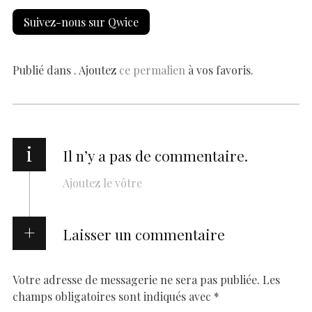
e
at
er
k
se
y
p
ai
h
Suivez-nous sur Qwice
b
s
es
e
n
p
y
l
ar
o
A
t
dI
g
e
Li
e
o
p
n
er
n
Publié dans . Ajoutez
ce permalien
à vos favoris.
k
p
k
i
Il n’y a pas de commentaire.
Ajoutez le vôtre
Laisser un commentaire
Votre adresse de messagerie ne sera pas publiée.
Les
champs obligatoires sont indiqués avec
*