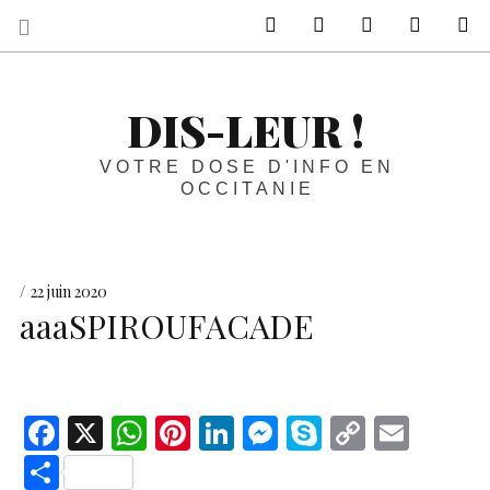
sur Facebook
sur Twitter
Contactez-nous 
Notre ph
R
DIS-LEUR !
VOTRE DOSE D'INFO EN
OCCITANIE
22 juin 2020
aaaSPIROUFACADE
F
X
W
Pi
Li
M
S
C
E
ac
h
nt
n
es
k
o
m
S