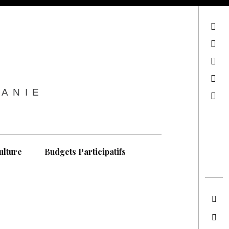
sur Facebook
sur Twitter
Contactez-nous !
Notre philosophie
TANIE
Recherche
ulture
Budgets Participatifs