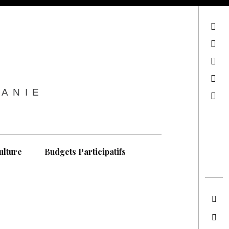
sur Facebook
sur Twitter
Contactez-nous !
Notre philosophie
TANIE
Recherche
ulture
Budgets Participatifs