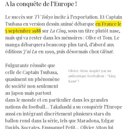
A la conquête de l’Europe !
Le succès sur
TV Tokyo
incite à l’exportation. Et Captain
Tsubasa en version dessin animé débarque
en France le
5 septembre 1988
sur
La Cinq
, sous un titre plutôt nase,
mais qui va rester dans les mémoires : Olive et Tom. Le
manga débarquera beaucoup plus tard, d’abord aux
éditions
J’ai Lu
en 1999, puis désormais chez
Glénat
.
Fulgurante réussite que
Olivier Atton, inspiré par un
celle de Captain Tsubasa,
authentique footballeur : “King
quasiment un phénomène
Kazu” !
de société non seulement
au Japon mais partout
dans le monde et en particulier dans les grandes
nations du football… Takahashi a su conquérir l’Europe
aussi en intégrant discrètement plusieurs stars du
ballon rond dans la série, tels que Maradona, Edgar
Davids, Socrates, Emmanuel Petit… Olivier Atton lui