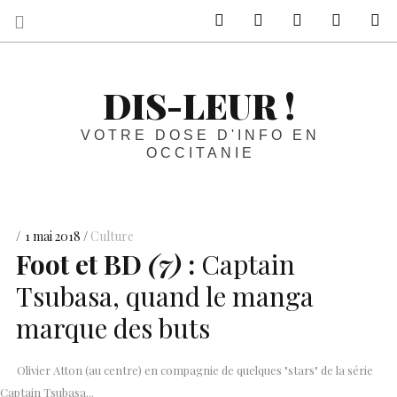
sur Facebook
sur Twitter
Contactez-nous 
Notre ph
R
DIS-LEUR !
VOTRE DOSE D'INFO EN
OCCITANIE
1 mai 2018
Culture
Foot et
BD
(7)
:
Captain
Tsubasa, quand le manga
marque des buts
Olivier Atton (au centre) en compagnie de quelques "stars" de la série
Captain Tsubasa...