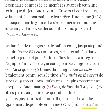
légendaire composée de membres ayant chacun une
technique de jeu foudroyante. Envers et contre tous, ils
se lancent à la poursuite de leur rêve. Une trame (très)
classique pour le genre. La série a même connu une
suite en 7 volumes, se déroulant dix ans plus tard
:
Inazuma Eleven Go
!
Avalanche de mangas sur le ballon rond, jusqu’au plutôt
coquin
Prince Eleven
(10 tomes, série terminée) dans
lequel la jeune et jolie Midori n’hésite pas à intégrer
l’équipe d’un lycée de garçons pour se venger de son
ex… Ainsi que les 56 tomes du manga
Area no kishi
(également connu sous le titre
The Knight on the area
) de
Hiroaki Igano et Kaya Tsukiyama. Ou plus récemment
(2013) le shōnen manga
(1)
Days
, de Yasuda Tsuyoshi (26
titres parus au Japon). Le quotidien de 2
lycéens passionnés de football qui se lient d’amitié.
Egalement disponible en anime (VOST) sur le site
Anime