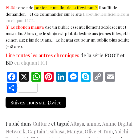
PLUS :
envie de
porter le maillot de la Newteam ?
Il suffit de
demander… et de commander sur le site
Laboutiqueofficielle.com
en cliquant ICI…
(1) Le shonen manga
vise un public essentiellement adolescent et
masculin. Alors que le shojo est plutôt destiné aux jeunes filles, et le
seinen aux plus de 15 ans… Le hentaï est pour un public plus adulte
(+18 ans).
Lire toutes les autres chroniques
de la série
FOOT et
BD
en cliquant ICI
F
X
W
Pi
Li
M
S
C
E
ac
h
nt
n
es
k
o
m
S
e
at
er
k
se
y
p
ai
h
Suivez-nous sur Qwice
b
s
es
e
n
p
y
l
ar
o
A
t
dI
g
e
Li
e
o
p
n
er
n
Publié dans
Culture
et tagué
Altaya
,
anime
,
Anime Digital
Network
,
Captain Tsubasa
,
Manga
,
Olive et Tom
,
Yoichi
k
p
k