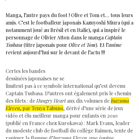
Manga, l’autre pays du foot ! Olive et Tom et… tous leurs
amis. C’est le footballeur japonais Kazuyoshi Miura (qui a
notamment joué au Brésil et en Italie), qui a inspiré le
personnage de Olivier Atton dans le manga
Captain
Tsubasa
(titre japonais pour
Olive et Tom
). Et l’
anime
revient aujourd’hui sur le devant de l’actu !!!
Certes les bandes
dessinées japonaises ne se
limitent pas à ce symbole international qu’est devenu
Captain Tsubasa. D’autres ont également pris le chemin
des filets : de
Hungry Heart
aux dix volumes de
Inazuma
Eleven
, par Tenya Tabuno
, dérivé d’une série de jeux
vidéo et élu meilleur manga pour enfants en 2010
(publié en France chez Kurokawa) : Mark Evans, leader
du modeste club de football du collège Raimon, tente de
ranimer la flamme d’
Inazuma Eleven
, une équipe