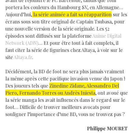
avant de rejoindre le FC Barcelone, tandis que Tom
portera les couleurs du Hambourg SV, en Allemagne…
Aujourd’hui,
la série animée a fait sa réapparition
sur les
écrans sous son titre original de Captain Tsubasa, pour
une nouvelle version de la série originale. Les 52
épisodes sont diffusés sur la plateforme
Anime Digital
Network (ADN)
… Et pour être tout à fait complets, il
faut citer la série de figurines chez Altaya, à voir sur le
site
Altaya.fr
.
Décidément, la BD de foot ne sera plus jamais vraiment
la même après cette pacifique invasion venue du Japon !
Des joueurs tels que
Zinedine Zidane, Alessandro Del
Piero, Fernando Torres ou Andrès Iniesta
, ont avoué que
la série manga les avait influencés dans le regard sur le
foot… Difficile de trouver meilleurs avocats pour
souligner l’importance d’une BD, vous ne trouvez pas ?
Philippe MOURET