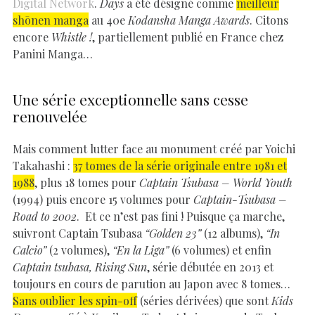
Digital Network
.
Days
a été désigné comme
meilleur
shōnen manga
au 40e
Kodansha Manga Awards
. Citons
encore
Whistle !
, partiellement publié en France chez
Panini Manga…
Une série exceptionnelle sans cesse
renouvelée
Mais comment lutter face au monument créé par Yoichi
Takahashi :
37 tomes de la série originale entre 1981 et
1988
, plus 18 tomes pour
Captain Tsubasa – World Youth
(1994) puis encore 15 volumes pour
Captain-Tsubasa –
Road to 2002
. Et ce n’est pas fini ! Puisque ça marche,
suivront Captain Tsubasa
“Golden 23”
(12 albums),
“In
Calcio”
(2 volumes),
“En la Liga”
(6 volumes) et enfin
Captain tsubasa, Rising Sun
, série débutée en 2013 et
toujours en cours de parution au Japon avec 8 tomes…
Sans oublier les spin-off
(séries dérivées) que sont
Kids