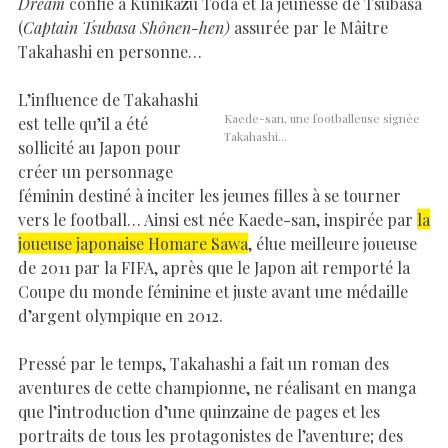
Dream
confié à Kunikazu Toda et la jeunesse de Tsubasa
(
Captain Tsubasa
Shônen
-hen)
assurée par le Mâitre
Takahashi en personne…
L’influence de Takahashi
Kaede-san, une footballeuse signée
est telle qu’il a été
Takahashi…
sollicité au Japon pour
créer un personnage
féminin destiné à inciter les jeunes filles à se tourner
vers le football… Ainsi est née Kaede-san, inspirée par
la
joueuse japonaise Homare Sawa
, élue meilleure joueuse
de 2011 par la FIFA, après que le Japon ait remporté la
Coupe du monde féminine et juste avant une médaille
d’argent olympique en 2012.
Pressé par le temps, Takahashi a fait un roman des
aventures de cette championne, ne réalisant en manga
que l’introduction d’une quinzaine de pages et les
portraits de tous les protagonistes de l’aventure; des