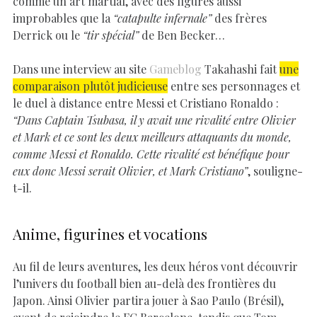
comme un art martial, avec des figures aussi
improbables que la
“catapulte infernale”
des frères
Derrick ou le
“tir spécial”
de Ben Becker…
Dans une interview au site
Gameblog
Takahashi fait
une
comparaison plutôt judicieuse
entre ses personnages et
le duel à distance entre Messi et Cristiano Ronaldo :
“Dans Captain Tsubasa, il y avait une rivalité entre Olivier
et Mark et ce sont les deux meilleurs attaquants du monde,
comme Messi et Ronaldo. Cette rivalité est bénéfique pour
eux donc Messi serait Olivier, et Mark Cristiano”
, souligne-
t-il.
Anime, figurines et vocations
Au fil de leurs aventures, les deux héros vont découvrir
l’univers du football bien au-delà des frontières du
Japon. Ainsi Olivier partira jouer à Sao Paulo (Brésil),