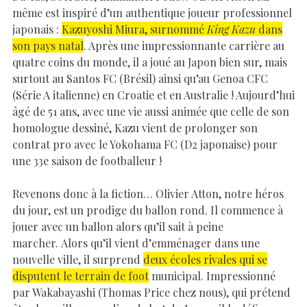
même est inspiré d’un authentique joueur professionnel
japonais :
Kazuyoshi Miura, surnommé
King Kazu
dans
son pays natal
. Après une impressionnante carrière au
quatre coins du monde, il a joué au Japon bien sur, mais
surtout au Santos FC (Brésil) ainsi qu’au Genoa CFC
(Série A italienne) en Croatie et en Australie ! Aujourd’hui
âgé de 51 ans, avec une vie aussi animée que celle de son
homologue dessiné, Kazu vient de prolonger son
contrat pro avec le Yokohama FC (D2 japonaise) pour
une 33e saison de footballeur !
Revenons donc à la fiction… Olivier Atton, notre héros
du jour, est un prodige du ballon rond. Il commence à
jouer avec un ballon alors qu’il sait à peine
marcher. Alors qu’il vient d’emménager dans une
nouvelle ville, il surprend
deux écoles rivales qui se
disputent le terrain de foot
municipal. Impressionné
par Wakabayashi (Thomas Price chez nous), qui prétend