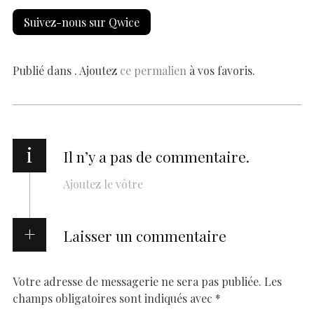
e
at
er
k
se
y
p
ai
h
Suivez-nous sur Qwice
b
s
es
e
n
p
y
l
ar
o
A
t
dI
g
e
Li
e
o
p
n
er
n
Publié dans . Ajoutez
ce permalien
à vos favoris.
k
p
k
i
Il n’y a pas de commentaire.
Ajoutez le vôtre
Laisser un commentaire
Votre adresse de messagerie ne sera pas publiée.
Les
champs obligatoires sont indiqués avec
*