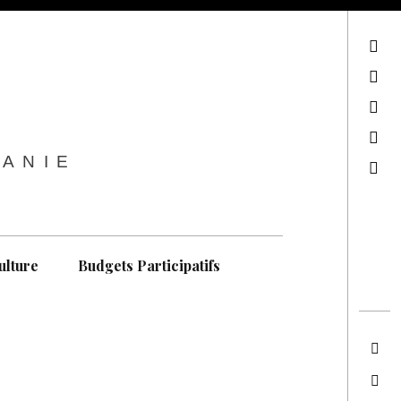
sur Facebook
sur Twitter
Contactez-nous !
Notre philosophie
TANIE
Recherche
ulture
Budgets Participatifs