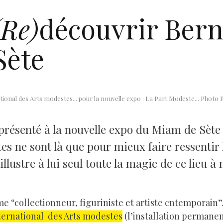
(Re)
découvrir Bern
Sète
national des Arts modestes... pour la nouvelle expo : La Part Modeste... Photo 
te présenté à la nouvelle expo du Miam de Sète
tes ne sont là que pour mieux faire ressentir 
illustre à lui seul toute la magie de ce lieu à
e “collectionneur, figuriniste et artiste cntemporain”
ternational
des Arts modestes
(l’installation permanen