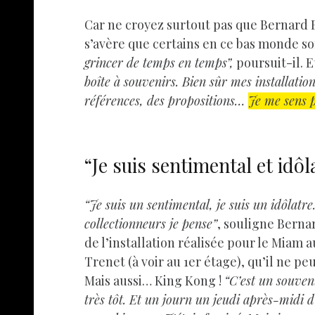
Car ne croyez surtout pas que Bernard Bel
s’avère que certains en ce bas monde s
grincer de temps en temps”,
poursuit-il. 
boîte à souvenirs. Bien sûr mes installatio
références, des propositions…
Je me sens p
“Je suis sentimental et idôl
“Je suis un sentimental, je suis un idôlat
collectionneurs je pense”
, souligne Berna
de l’installation réalisée pour le Miam 
Trenet (à voir au 1er étage), qu’il ne 
Mais aussi…
Kin
g Kong !
“C’est un souve
très tôt. Et un journ un jeudi après-midi d’