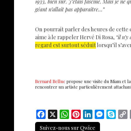
1933, bien sur. J’étais fasciné. Mais je ne
géant n’allait pas apparaître…”
On pourrait parler des heures de cette e
aime à le rappeler Hervé Di Rosa,
“il n’
regard est surtout séd
uit
lorsqu’il s’av
Bernard Belluc
propose une visite du Miam et l
rencontrer un artiste particulièrement attachan
F
X
W
Pi
Li
M
S
ac
h
nt
n
es
k
Suivez-nous sur Qwice