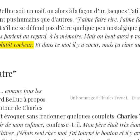
luc soit un naîf. ou alors à la façon d’un Jacques Tati.
ont pus humains que d’autres.
“J’aime faire rire, j’aime f
Et s’il ne se défend pas d’être quelque peu nostalgiqu
ns parlent au regard, à la mémoire. Mais on peut aussi y vo
lutôt rockeur.
Et dans ce mot il y a coeur, mais ça rime 
atre”
re… comme tous les
Un hommage à Charles Trenet… Et au
rd Belluc à propos
autour de Charles
peut évoquer sans fredonner quelques couplets.
Charles 
nir de mon enfance,
confesse-t-il
. Mon père était très éam
hiver, j’éétais seul chez moi. j’ai tourné le bouton et il y 