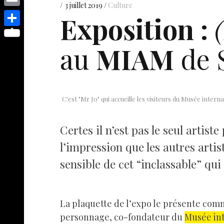
s
p
y
3 juillet 2019
Culture
e
o
d
E
Exposition :
e
p
s
p
I
m
n
S
e
t
y
au
MIAM
de 
n
a
g
h
L
i
e
a
i
l
r
r
n
e
C'est "Mr Jo" qui accueille les visiteurs du Musée inter
k
Certes il n’est pas le seul artis
l’impression que les autres artis
sensible de cet “inclassable” qui 
La plaquette de l’expo le présente comm
personnage, co-fondateur du
Musée in