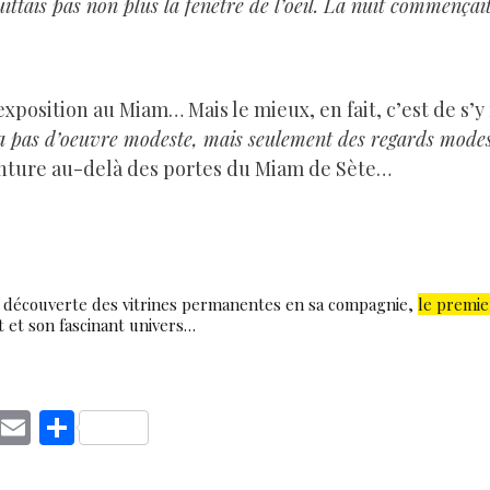
 quittais pas non plus la fenêtre de l’oeil. La nuit commenç
xposition au Miam… Mais le mieux, en fait, c’est de s’y
y a pas d’oeuvre modeste, mais seulement des regards modes
enture au-delà des portes du Miam de Sète…
a découverte des vitrines permanentes en sa compagnie,
le premie
t et son fascinant univers…
C
E
S
o
m
h