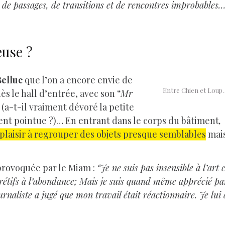
 de passages, de transitions et de rencontres improbables
euse ?
elluc
que l’on a encore envie de
Entre Chien et Loup…
dès le hall d’entrée, avec son “
Mr
(a-t-il vraiment dévoré la petite
nt pointue ?)… En entrant dans le corps du bâtiment
,
plaisir à regrouper des objets presque semblables
mais
provoquée par le Miam :
“Je ne suis pas insensible à l’art
 rétifs à l’abondance; Mais je suis quand même apprécié par
urnaliste a jugé que mon travail était réactionnaire. Je lu