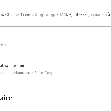
p
ai
ar
y
l
e
in
,
Charles Trénet
,
King Kong
,
MIAM
. Ajoutez
ce permalien
à 
Li
n
k
vôtre
9 at 14 h 06 min
ant et qui donne envie. Merci. Tony.
aire