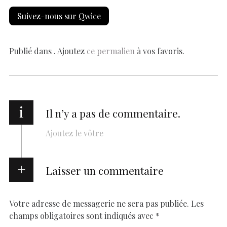
e
at
er
k
se
y
p
ai
h
Suivez-nous sur Qwice
b
s
es
e
n
p
y
l
ar
o
A
t
dI
g
e
Li
e
o
p
n
er
n
Publié dans . Ajoutez
ce permalien
à vos favoris.
k
p
k
i
Il n’y a pas de commentaire.
Ajoutez le vôtre
Laisser un commentaire
Votre adresse de messagerie ne sera pas publiée.
Les
champs obligatoires sont indiqués avec
*