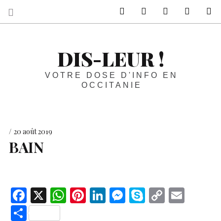
sur Facebook
sur Twitter
Contactez-nous 
Notre ph
R
DIS-LEUR !
VOTRE DOSE D'INFO EN
OCCITANIE
20 août 2019
BAIN
F
X
W
Pi
Li
M
S
C
E
ac
h
nt
n
es
k
o
m
S