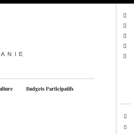
sur Facebook
sur Twitter
Contactez-nous !
Notre philosophie
TANIE
Recherche
ulture
Budgets Participatifs