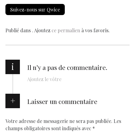
e
at
er
k
se
y
p
ai
h
Suivez-nous sur Qwice
b
s
es
e
n
p
y
l
ar
o
A
t
dI
g
e
Li
e
o
p
n
er
n
Publié dans . Ajoutez
ce permalien
à vos favoris.
k
p
k
i
Il n’y a pas de commentaire.
Ajoutez le vôtre
Laisser un commentaire
Votre adresse de messagerie ne sera pas publiée.
Les
champs obligatoires sont indiqués avec
*