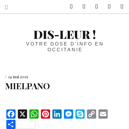
sur Facebook
sur Twitter
Contactez-nous 
Notre ph
R
DIS-LEUR !
VOTRE DOSE D'INFO EN
OCCITANIE
14 mai 2019
MIELPANO
F
X
W
Pi
Li
M
S
C
E
ac
h
nt
n
es
k
o
m
S