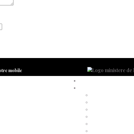
otre mobile
Accueil
Compte d’adhérent
Annulation d’adhésion
Confirmation d’adhési
Facture d’adhésion
Niveaux d’adhésion
Paiement d’adhésion
Reçu d’adhésion