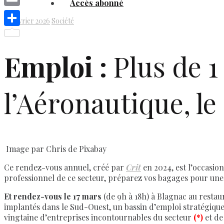
Accès abonné
Link
Email
26 février 2026
Société
Share
Emploi :
Plus de 1
l’Aéronautique, le 
Image par Chris de Pixabay
Ce rendez-vous annuel, créé par
Crit
en 2024, est l’occasion
professionnel de ce secteur, préparez vos bagages pour une
Et rendez-vous le 17 mars
(de 9h à 18h) à Blagnac au resta
implantés dans le Sud-Ouest, un bassin d’emploi stratégique 
vingtaine d’entreprises incontournables du secteur
(*)
et de