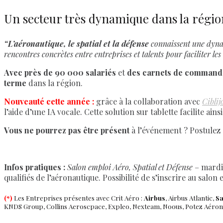
Un secteur très dynamique dans la régio
“L’aéronautique, le spatial et la défense
connaissent une dynami
rencontres concrètes entre entreprises et talents pour faciliter le
Avec près de 90 000 salariés
et
des carnets de commande
terme
dans la région.
Nouveauté cette année :
grâce à la collaboration avec
Ciblij
l’aide d’une IA vocale. Cette solution sur tablette facilite ains
Vous ne pourrez pas être présent
à l’événement ? Postulez 
Infos pratiques :
Salon emploi Aéro, Spatial et Défense
– mardi 
qualifiés de l’aéronautique. Possibilité de s’inscrire au salo
(*)
Les Entreprises présentes avec Crit Aéro :
Airbus
, Airbus Atlantic,
Sa
KNDS Group, Collins Aeroscpace, Expleo, Nexteam, Noous, Potez Aéronau