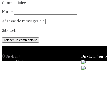
Commentaire
Nom
*
Adresse de messagerie
*
Site web
© Dis-leur !
Dis-Leur ! sur v
Mentions légales
Politique de confidentialité
Politique de cookies (UE)
Conditions générales de vente
Contactez-nous
Newsletter
ISSN 3039-7227