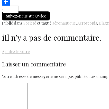
Link
Email
Share
Suivez-nous sur Qwice
Publié dans
Société
et tagué
aéronautique
,
Aeroscopia
,
Blag
i
Il n’y a pas de commentaire.
Ajoutez le vôtre
Laisser un commentaire
Votre adresse de messagerie ne sera pas publiée.
Les champs 