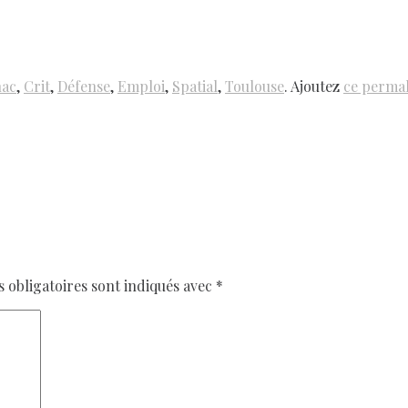
nac
,
Crit
,
Défense
,
Emploi
,
Spatial
,
Toulouse
. Ajoutez
ce perma
obligatoires sont indiqués avec
*