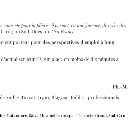
ous clé pour la filière : il permet, en une journée, de créer des
de la région Sud-Ouest de
Crit France
.
èrement porteur pour
des perspectives d’emploi à long
u d’actualiser leur CV sur place en moins de dix minutes à
Ph.-M.
lée André-Turcat, 31 700, Blagnac. Public : professionnels
ics
,
Latecoere
, Satys, Howmet Aeroscpace, Laroche Group, S
ud Aéro
,