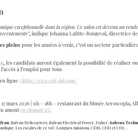
n
que exceptionnelle dans la région. Ce salon est devenu un rendez-v
s recrutements”
, indique Johanna Lafitte-Rouzeval, directrice 
s pleins
pour les années à venir, c’est un secteur particuli
ob
, les candidats auront également la possibilité de réaliser o
i l’accès à l’emploi pour tous.
en ligne :
https://www.crit-job.com/
17 mars 2026 | 9 h – 18 h – restaurant du Musée Aeroscopia, Al
n en amont
en cliquant ici
.
fran
, Safran Helicopters, Safran Electrical Power, Daher,
Sabena Techn
tique. Les escales de ce vol : Longues missions, CDII, CDD et CDI…