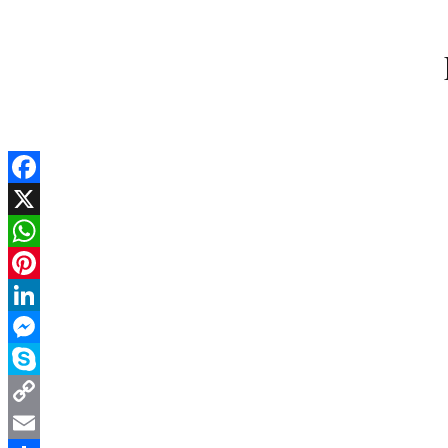
Facebook
X
WhatsApp
Pinterest
LinkedIn
Messenger
Skype
Copy