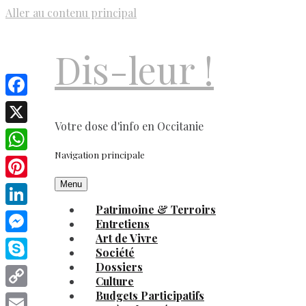
Aller au contenu principal
Dis-leur !
Facebook
Votre dose d'info en Occitanie
X
Navigation principale
WhatsApp
Menu
Pinterest
Patrimoine & Terroirs
LinkedIn
Entretiens
Art de Vivre
Messenger
Société
Dossiers
Skype
Culture
Budgets Participatifs
Copy