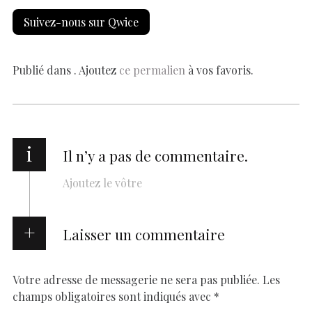
e
at
er
k
se
y
p
ai
h
Suivez-nous sur Qwice
b
s
es
e
n
p
y
l
ar
o
A
t
dI
g
e
Li
e
o
p
n
er
n
Publié dans . Ajoutez
ce permalien
à vos favoris.
k
p
k
i
Il n’y a pas de commentaire.
Ajoutez le vôtre
Laisser un commentaire
Votre adresse de messagerie ne sera pas publiée.
Les
champs obligatoires sont indiqués avec
*