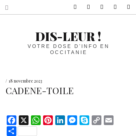
sur Facebook
sur Twitter
Contactez-nous 
Notre ph
R
DIS-LEUR !
VOTRE DOSE D'INFO EN
OCCITANIE
18 novembre 2023
CADENE-TOILE
F
X
W
Pi
Li
M
S
C
E
ac
h
nt
n
es
k
o
m
S